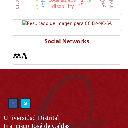
coffee
disability
Social Networks
Información
Universidad Distrital
Francisco José de Caldas