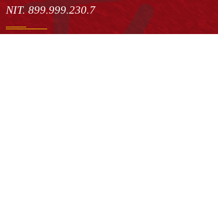
NIT. 899.999.230.7
Institución de Educación Superior sujeta a inspección y vigilancia
por el Ministerio de Educación Nacional
Acuerdo de creación N° 10 de 1948 del Concejo de Bogotá
Acreditación Institucional de Alta Calidad - Resolución N° 023653
del 10 de diciembre del 2021
Redes sociales
Normatividad general