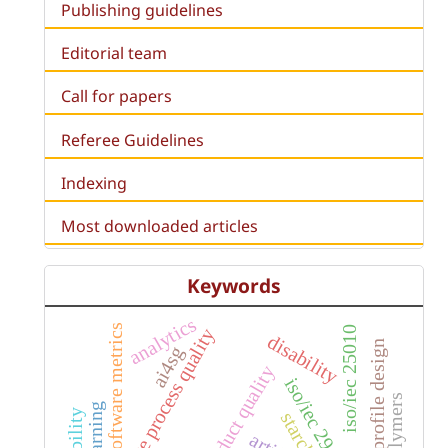
Publishing guidelines
Editorial team
Call for papers
Referee Guidelines
Indexing
Most downloaded articles
Keywords
analytics
software metrics
iso/iec 25010
software process quality
disability
user profile design
ai4sg
iso/iec 29110
biopolymers
starch