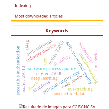
Indexing
Most downloaded articles
Keywords
authentication
iso/iec 25010
ai4sg
software product quality
accessibility
software metrics
accessible authentication
time series
machine learning
disability
ucd
software process quality
iso/iec 29110
artificial intelligence
iso/iec 25040
code smells
deep learning
3d objects
starch
eye-tracking
unstructured data