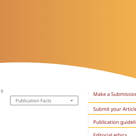
19
Make a Submissio
Publication Facts
Submit your Articl
Publication guidel
Editorial ethics