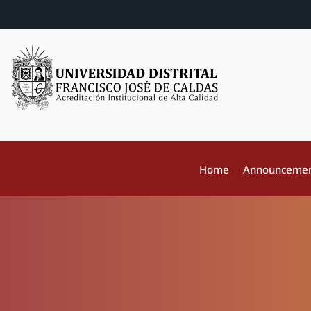
Home
Announceme