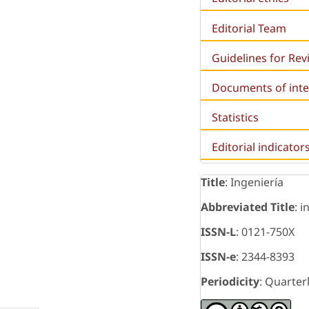
Editorial Team
Guidelines for Re
Documents of inte
Statistics
Editorial indicator
Title
: Ingeniería
Abbreviated Title
: i
ISSN-L
: 0121-750X
ISSN-e
: 2344-8393
Periodicity
: Quarter