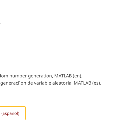
s
om number generation, MATLAB (en).
generaci´on de variable aleatoria, MATLAB (es).
 (Español)