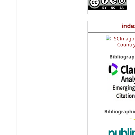
inde
Bibliograp
Bibliographi