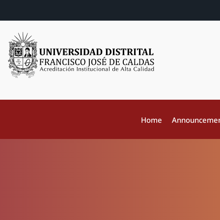
Home
Announceme