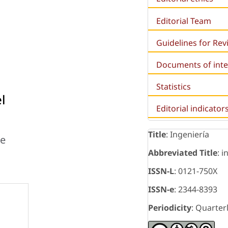
Editorial Team
Guidelines for Re
Documents of inte
Statistics
l
Editorial indicator
Title
: Ingeniería
he
Abbreviated Title
: i
ISSN-L
: 0121-750X
ISSN-e
: 2344-8393
Periodicity
: Quarter