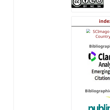
inde
Bibliograp
Bibliographi