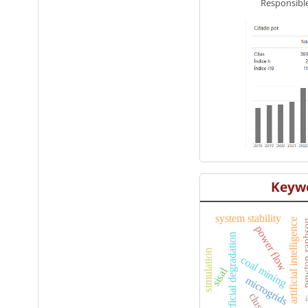
Responsible
Keyw
system stability
artificial intelligence
newton-
power flow
superficial degradation
simulation
,
coal mining
sisal
microgrids
clusters