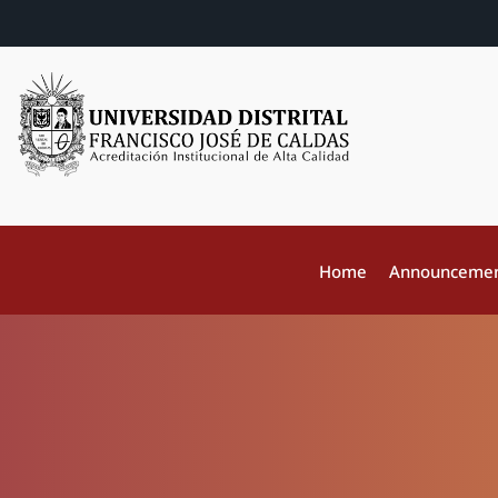
Home
Announceme