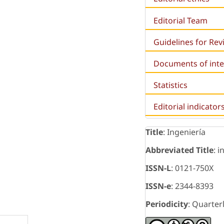
Editorial Team
Guidelines for Re
Documents of inte
Statistics
Editorial indicator
Title
: Ingeniería
Abbreviated Title
: i
ISSN-L
: 0121-750X
ISSN-e
: 2344-8393
Periodicity
: Quarter