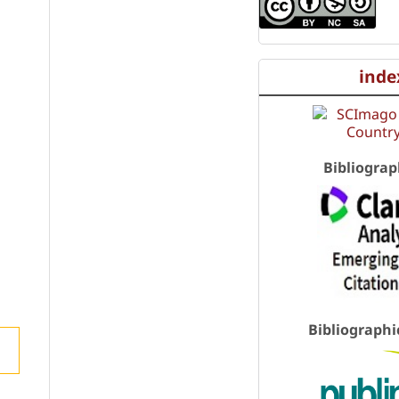
inde
Bibliograp
Bibliographi