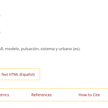
s
s
AR, modelo, pulsación, sistema y urbano (es).
l Text HTML (Español)
etrics
References
How to Cite