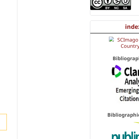
inde
Bibliograp
Bibliographi