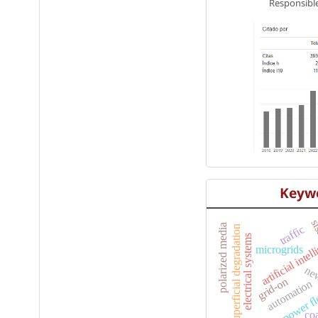
Responsible
Keyw
n
si
polarized media
traffic
superficial degradation
artificial intel
electrical systems
microgrids
new
grid-on
automation
power f
co