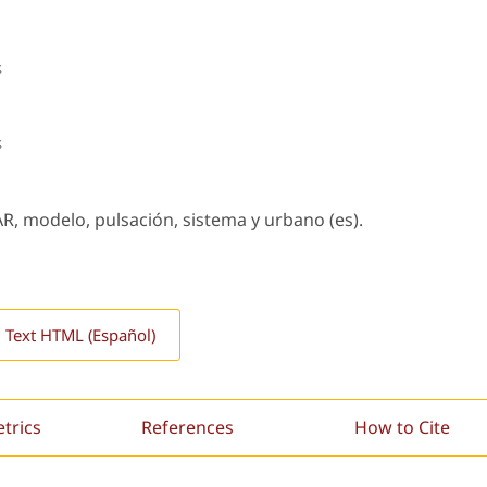
s
s
AR, modelo, pulsación, sistema y urbano (es).
l Text HTML (Español)
etrics
References
How to Cite