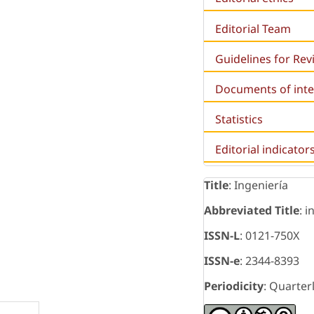
Editorial Team
Guidelines for Re
Documents of inte
Statistics
Editorial indicator
Title
: Ingeniería
Abbreviated Title
: i
ISSN-L
: 0121-750X
ISSN-e
: 2344-8393
Periodicity
: Quarter