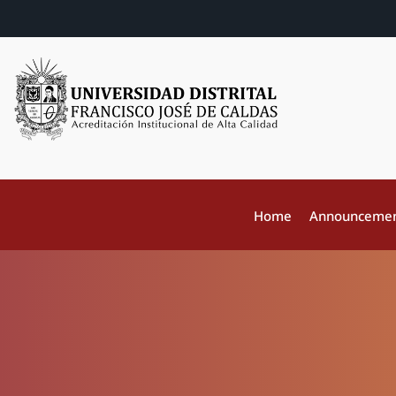
Home
Announceme