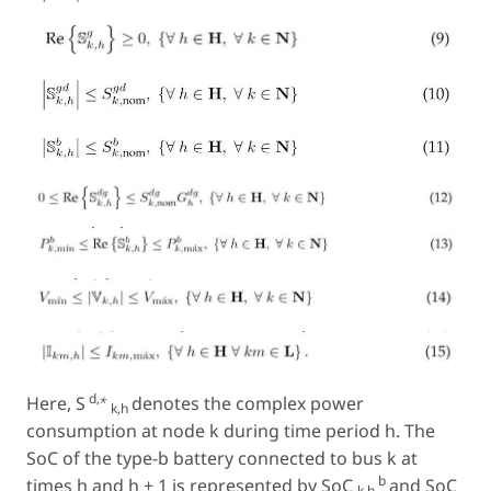
d,⋆
Here, S
denotes the complex power
k,h
consumption at node
k
during time period
h
. The
SoC of the type-
b
battery connected to bus
k
at
b
times
h
and
h
+ 1 is represented by
SoC
and
SoC
k,h