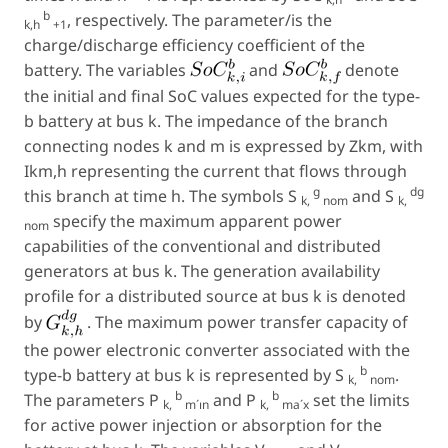
b
, respectively. The parameter/is the
k,h
+1
charge/discharge efficiency coefficient of the
battery. The variables
and
denote
the initial and final SoC values expected for the type-
b
battery at bus
k
. The impedance of the branch
connecting nodes
k
and
m
is expressed by Z
km
, with
I
km,h
representing the current that flows through
g
dg
this branch at time
h
. The symbols
S
and
S
k,
nom
k,
specify the maximum apparent power
nom
capabilities of the conventional and distributed
generators at bus
k
. The generation availability
profile for a distributed source at bus
k
is denoted
by
. The maximum power transfer capacity of
the power electronic converter associated with the
b
type-
b
battery at bus
k
is represented by
S
.
k,
nom
b
b
The parameters
P
and
P
set the limits
k,
m´ın
k,
ma´x
for active power injection or absorption for the