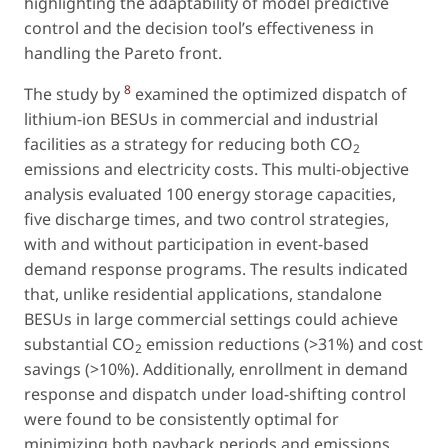
highlighting the adaptability of model predictive
control and the decision tool’s effectiveness in
handling the Pareto front.
8
The study by
examined the optimized dispatch of
lithium-ion BESUs in commercial and industrial
facilities as a strategy for reducing both CO
2
emissions and electricity costs. This multi-objective
analysis evaluated 100 energy storage capacities,
five discharge times, and two control strategies,
with and without participation in event-based
demand response programs. The results indicated
that, unlike residential applications, standalone
BESUs in large commercial settings could achieve
substantial CO
emission reductions (>31%) and cost
2
savings (>10%). Additionally, enrollment in demand
response and dispatch under load-shifting control
were found to be consistently optimal for
minimizing both payback periods and emissions.