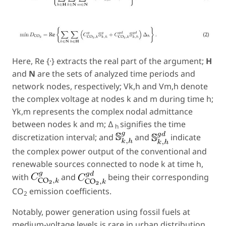
Here, Re {·} extracts the real part of the argument;
H
and
N
are the sets of analyzed time periods and
network nodes, respectively; V
k,h
and V
m,h
denote
the complex voltage at nodes
k
and
m
during time
h
;
Y
k,m
represents the complex nodal admittance
between nodes
k
and
m
; ∆
signifies the time
h
discretization interval; and
and
indicate
the complex power output of the conventional and
renewable sources connected to node
k
at time
h
,
with
and
being their corresponding
CO
emission coefficients.
2
Notably, power generation using fossil fuels at
medium-voltage levels is rare in urban distribution