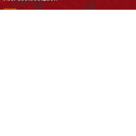
Institución de Educación Superior sujeta a inspección y vigilancia
por el Ministerio de Educación Nacional
Acuerdo de creación N° 10 de 1948 del Concejo de Bogotá
Acreditación Institucional de Alta Calidad - Resolución N° 023653
del 10 de diciembre del 2021
Redes sociales
Normatividad general