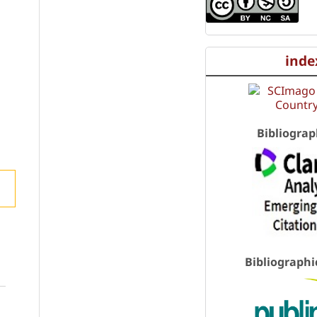
inde
Bibliograp
Bibliographi