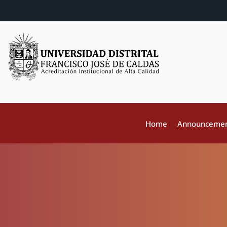
Home
Announceme