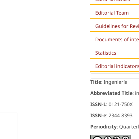
Editorial Team
Guidelines for Re
Documents of inte
Statistics
Editorial indicator
Title
: Ingeniería
Abbreviated Title
: i
ISSN-L
: 0121-750X
ISSN-e
: 2344-8393
Periodicity
: Quarter