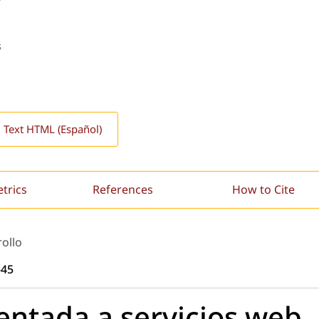
s
l Text HTML (Español)
etrics
References
How to Cite
rollo
-45
entada a servicios web