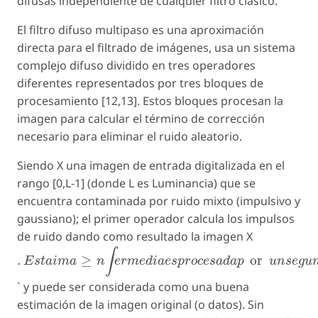
difusas independiente de cualquier filtro clásico.
El filtro difuso multipaso es una aproximación
directa para el filtrado de imágenes, usa un sistema
complejo difuso dividido en tres operadores
diferentes representados por tres bloques de
procesamiento [12,13]. Estos bloques procesan la
imagen para calcular el término de corrección
necesario para eliminar el ruido aleatorio.
Siendo X una imagen de entrada digitalizada en el
rango [0,L-1] (donde L es Luminancia) que se
encuentra contaminada por ruido mixto (impulsivo y
gaussiano); el primer operador calcula los impulsos
de ruido dando como resultado la imagen X
.
E
s
t
a
i
m
a
≥
n
∫
e
r
m
e
d
i
a
e
s
p
r
o
c
e
s
a
d
a
p
or
u
n
s
e
g
u
n
d
∫
.
≥
or
E
s
t
a
i
m
a
n
e
r
m
e
d
i
a
e
s
p
r
o
c
e
s
a
d
a
p
u
n
s
e
g
u
` y puede ser considerada como una buena
estimación de la imagen original (o datos). Sin