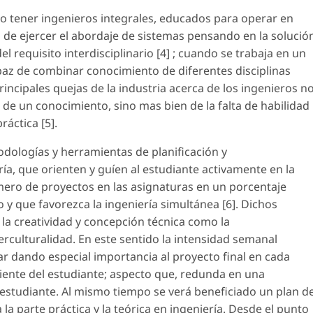
io tener ingenieros integrales, educados para operar en
s de ejercer el abordaje de sistemas pensando en la solució
 requisito interdisciplinario [4] ; cuando se trabaja en un
paz de combinar conocimiento de diferentes disciplinas
 principales quejas de la industria acerca de los ingenieros n
s de un conocimiento, sino mas bien de la falta de habilidad
ráctica [5].
dologías y herramientas de planificación y
a, que orienten y guíen al estudiante activamente en la
ero de proyectos en las asignaturas en un porcentaje
y que favorezca la ingeniería simultánea [6]. Dichos
 la creatividad y concepción técnica como la
erculturalidad. En este sentido la intensidad semanal
r dando especial importancia al proyecto final en cada
diente del estudiante; aspecto que, redunda en una
 estudiante. Al mismo tiempo se verá beneficiado un plan d
la parte práctica y la teórica en ingeniería. Desde el punto