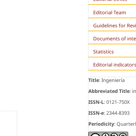
Editorial Team
Guidelines for Re
Documents of inte
Statistics
Editorial indicator
Title
: Ingeniería
Abbreviated Title
: i
ISSN-L
: 0121-750X
ISSN-e
: 2344-8393
Periodicity
: Quarter