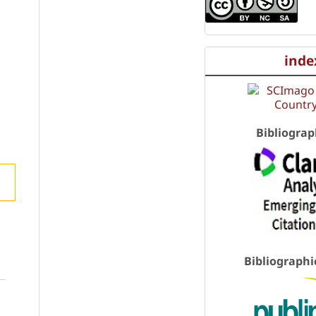
inde
Bibliograp
Bibliographi