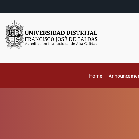
Home
Announceme