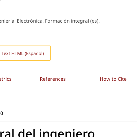
iería, Electrónica, Formación integral (es).
l Text HTML (Español)
etrics
References
How to Cite
10
ral del ingeniero