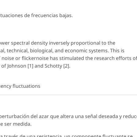
ctuaciones de frecuencias bajas.
er spectral density inversely proportional to the
l, technical, biological, and economic systems. This is
noise or flickernoise has stimulated the research efforts o
of Johnson [1] and Schotty [2].
cuency fluctuations
perturbación del azar que altera una señal deseada y reduc
e ser medida.
a través de una resistencia, un componente fluctuante se