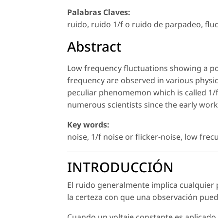
Palabras Claves:
ruido, ruido 1/f o ruido de parpadeo, flu
Abstract
Low frequency fluctuations showing a pow
frequency are observed in various physica
peculiar phenomemon which is called 1/f 
numerous scientists since the early work 
Key words:
noise, 1/f noise or flicker-noise, low fre
INTRODUCCIÓN
El ruido generalmente implica cualquier 
la certeza con que una observación pued
Cuando un voltaje constante es aplicado 