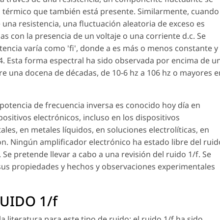
o térmico que también está presente. Similarmente, cuando
 una resistencia, una fluctuación aleatoria de exceso es
as con la presencia de un voltaje o una corriente d.c. Se
tencia varía como 'fi', donde a es más o menos constante y
4. Esta forma espectral ha sido observada por encima de u
re una docena de décadas, de 10-6 hz a 106 hz o mayores e
 potencia de frecuencia inversa es conocido hoy día en
ositivos electrónicos, incluso en los dispositivos
es, en metales líquidos, en soluciones electrolíticas, en
. Ningún amplificador electrónico ha estado libre del ruid
 Se pretende llevar a cabo a una revisión del ruido 1/f. Se
, sus propiedades y hechos y observaciones experimentales
UIDO 1/f
literatura para este tipo de ruido: el ruido 1/f ha sido