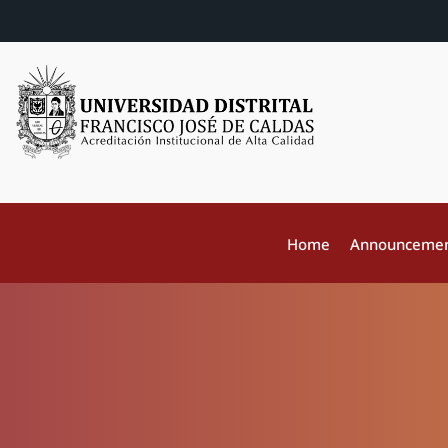
Home
Announceme