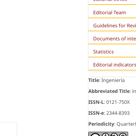
Editorial Team
Guidelines for Re
Documents of inte
Statistics
Editorial indicator
Title
: Ingeniería
Abbreviated Title
: i
ISSN-L
: 0121-750X
ISSN-e
: 2344-8393
Periodicity
: Quarter