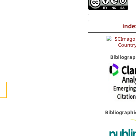
inde
Bibliograp
Bibliographi