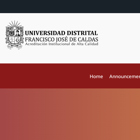
Home
Announceme