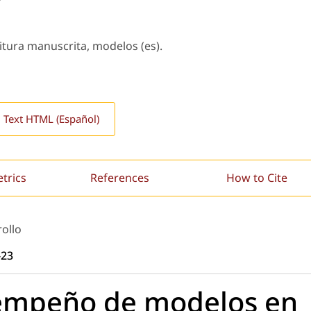
tura manuscrita, modelos (es).
l Text HTML (Español)
etrics
References
How to Cite
rollo
-23
sempeño de modelos en