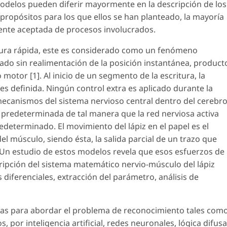
modelos pueden diferir mayormente en la descripción de los
ropósitos para los que ellos se han planteado, la mayoría
ente aceptada de procesos involucrados.
ura rápida, este es considerado como un fenómeno
lado sin realimentación de la posición instantánea, product
otor [1]. Al inicio de un segmento de la escritura, la
s definida. Ningún control extra es aplicado durante la
ecanismos del sistema nervioso central dentro del cerebro
 predeterminada de tal manera que la red nerviosa activa
determinado. El movimiento del lápiz en el papel es el
el músculo, siendo ésta, la salida parcial de un trazo que
z. Un estudio de estos modelos revela que esos esfuerzos de
cripción del sistema matemático nervio-músculo del lápiz
s diferenciales, extracción del parámetro, análisis de
tas para abordar el problema de reconocimiento tales com
 por inteligencia artificial, redes neuronales, lógica difusa