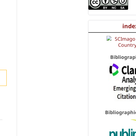
inde
Bibliograp
Bibliographi