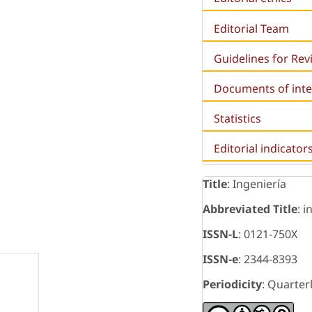
Editorial Team
Guidelines for Re
Documents of inte
Statistics
Editorial indicator
Title
: Ingeniería
Abbreviated Title
: i
ISSN-L
: 0121-750X
ISSN-e
: 2344-8393
Periodicity
: Quarter