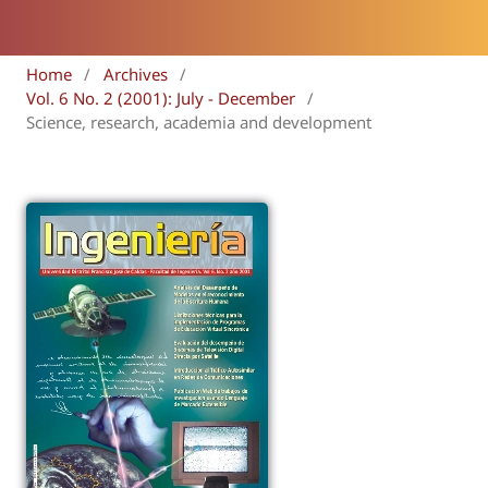
Home
/
Archives
/
Vol. 6 No. 2 (2001): July - December
/
Science, research, academia and development