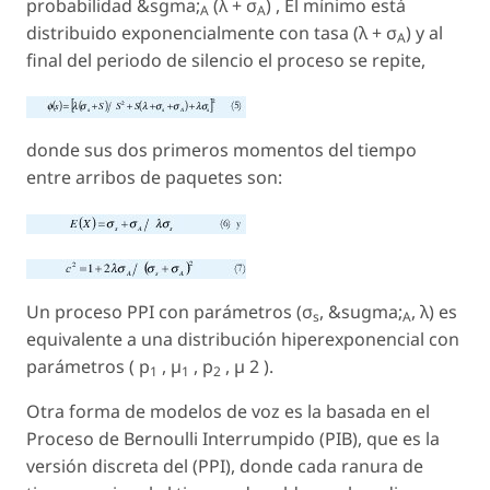
probabilidad &sgma;
(
λ
+ σ
) , El mínimo está
A
A
distribuido exponencialmente con tasa (λ + σ
) y al
A
final del periodo de silencio el proceso se repite,
donde sus dos primeros momentos del tiempo
entre arribos de paquetes son:
Un proceso PPI con parámetros (σ
, &sugma;
, λ) es
s
A
equivalente a una distribución hiperexponencial con
parámetros ( p
, µ
, p
, µ 2 ).
1
1
2
Otra forma de modelos de voz es la basada en el
Proceso de Bernoulli Interrumpido (PIB), que es la
versión discreta del (PPI), donde cada ranura de