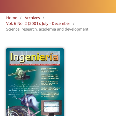
Home
/
Archives
/
Vol. 6 No. 2 (2001): July - December
/
Science, research, academia and development