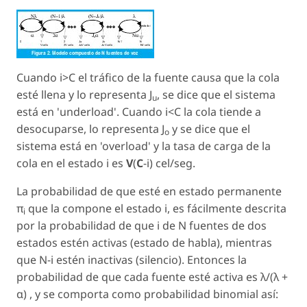
Cuando i>C el tráfico de la fuente causa que la cola
esté llena y lo representa J
, se dice que el sistema
u
está en 'underload'. Cuando i<C la cola tiende a
desocuparse, lo representa J
y se dice que el
o
sistema está en 'overload' y la tasa de carga de la
cola en el estado i es
V
(
C
-i)
cel
/
seg
.
La probabilidad de que esté en estado permanente
π
que la compone el estado i, es fácilmente descrita
i
por la probabilidad de que i de N fuentes de dos
estados estén activas (estado de habla), mientras
que N-i estén inactivas (silencio). Entonces la
probabilidad de que cada fuente esté activa es λ/(λ +
α) , y se comporta como probabilidad binomial así: