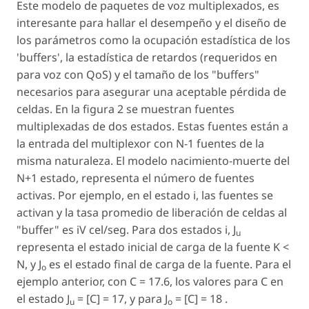
Este modelo de paquetes de voz multiplexados, es
interesante para hallar el desempeño y el diseño de
los parámetros como la ocupación estadística de los
'buffers', la estadística de retardos (requeridos en
para voz con QoS) y el tamaño de los "buffers"
necesarios para asegurar una aceptable pérdida de
celdas. En la figura 2 se muestran fuentes
multiplexadas de dos estados. Estas fuentes están a
la entrada del multiplexor con N-1 fuentes de la
misma naturaleza. El modelo nacimiento-muerte del
N+1 estado, representa el número de fuentes
activas. Por ejemplo, en el estado i, las fuentes se
activan y la tasa promedio de liberación de celdas al
"buffer" es iV cel/seg. Para dos estados i, J
u
representa el estado inicial de carga de la fuente K <
N, y J
es el estado final de carga de la fuente. Para el
o
ejemplo anterior, con C = 17.6, los valores para C en
el estado J
= [C] = 17, y para J
= [C] = 18 .
u
o