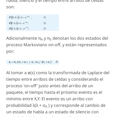
habla, silencio y el tiempo entre arribos de celdas
son:
Adicionalmente π
y π
denotan los dos estados del
A
S
proceso Markoviano on-off, y están representados
por:
Al tomar a ø(
s
) como la transformada de Laplace del
tiempo entre arribos de celdas y considerando el
proceso 'on-off' justo antes del arribo de un
paquete, el tiempo hasta el próximo evento es el
mínimo entre X,Y. El evento es un arribo con
probabilidad
λ
(
λ
+ σ
) y corresponde al cambio de
A
un estado de habla a un estado de silencio con