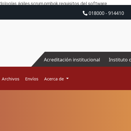
ologías ágiles,scrum,pmbok,requisitos del software
018000 - 914410
Acreditación institucional
Instituto 
Archivos
Envíos
Acerca de