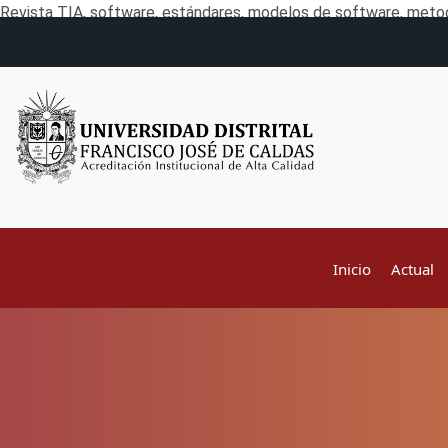
Revista TIA, software, estándares, modelos de software, metod
Inicio
Actual