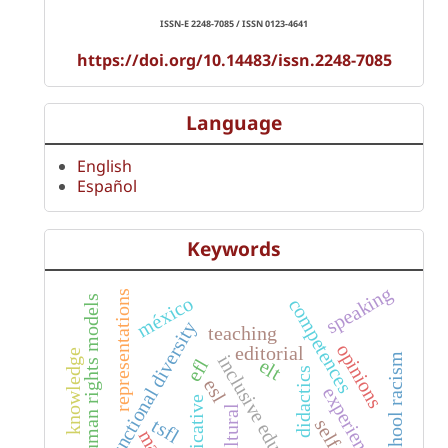
ISSN-E 2248-7085 / ISSN 0123-4641
https://doi.org/10.14483/issn.2248-7085
Language
English
Español
Keywords
speaking
representations
méxico
human rights models
competences
functional diversity
teaching
opinions
editorial
knowledge
school racism
inclusive education
efl
elt
didactics
esl
experiences
cultural
tsfl