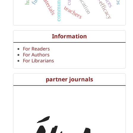
communicative
self-efficacy
materials
teachers
Information
For Readers
For Authors
For Librarians
partner journals