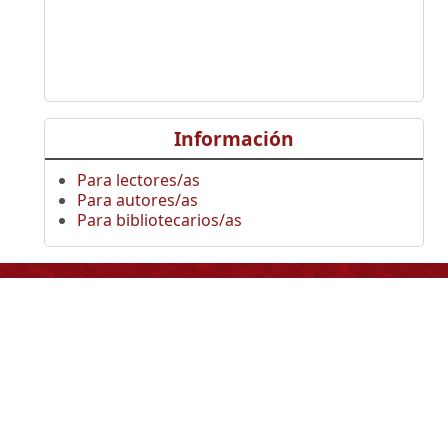
Información
Para lectores/as
Para autores/as
Para bibliotecarios/as
Información
Universidad Distrital
Francisco José de Caldas