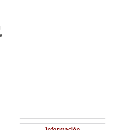
l
ce
Información