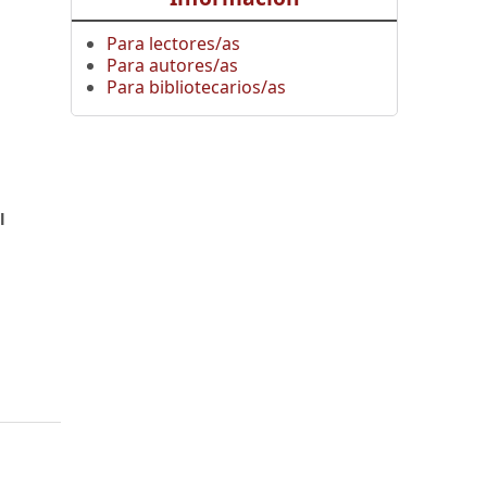
Para lectores/as
Para autores/as
Para bibliotecarios/as
,
l