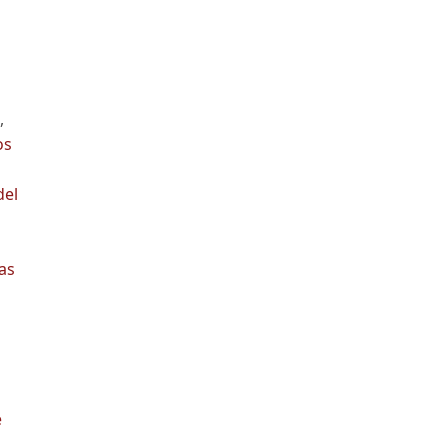
,
os
del
as
e