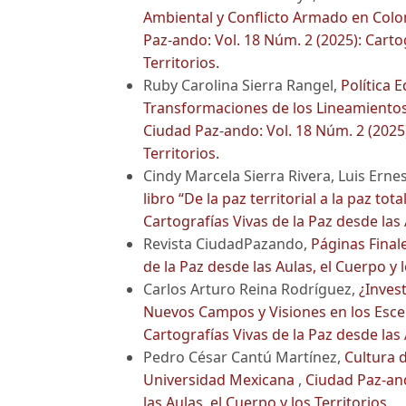
Ambiental y Conflicto Armado en Colo
Paz-ando: Vol. 18 Núm. 2 (2025): Cartog
Territorios.
Ruby Carolina Sierra Rangel,
Política 
Transformaciones de los Lineamientos
Ciudad Paz-ando: Vol. 18 Núm. 2 (2025):
Territorios.
Cindy Marcela Sierra Rivera, Luis Erne
libro “De la paz territorial a la paz to
Cartografías Vivas de la Paz desde las A
Revista CiudadPazando,
Páginas Final
de la Paz desde las Aulas, el Cuerpo y l
Carlos Arturo Reina Rodríguez,
¿Inves
Nuevos Campos y Visiones en los Esc
Cartografías Vivas de la Paz desde las A
Pedro César Cantú Martínez,
Cultura 
Universidad Mexicana
,
Ciudad Paz-and
las Aulas, el Cuerpo y los Territorios.