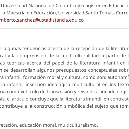
la Universidad Nacional de Colombia y magíster en Educaci
e la Maestría en Educación, Universidad Santo Tomás. Corr
mberto.sanchez@ustadistancia.edu.co
ar algunas tendencias acerca de la recepción de la literatu
ral y la comprensión de la multiculturalidad; a partir de 
s teóricas acerca del papel de la literatura infantil en 
ión se desarrollan algunos presupuestos conceptuales sob
tura infantil, formación moral y cultura, como son: autonom
ra infantil; inserción ideológica multicultural en los text
raria como vehículo de transmisión y reivindicación ideológi
s, el artículo concluye que la literatura infantil, en contras
 contribuye a la construcción simbólica del sujeto que to
rpretación, educación moral, multiculturalismo.