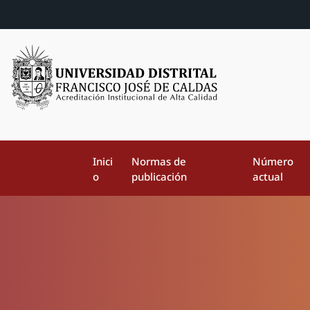
Inici
Normas de
Número
o
publicación
actual