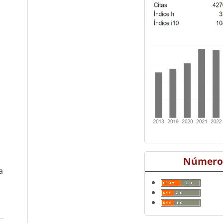
Número 
a