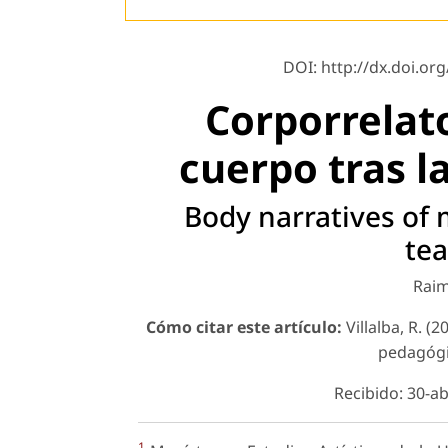
DOI: http://dx.doi.org
Corporrelato
cuerpo tras l
Body narratives of 
tea
Raim
Cómo citar este artículo:
Villalba, R. (
pedagóg
Recibido: 30-a
1