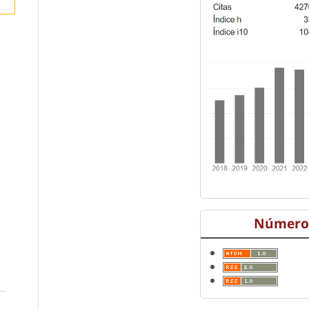
Número 
a