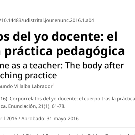
/10.14483/udistrital.jour.enunc.2016.1.a04
s del yo docente: el
a práctica pedagógica
me as a teacher: The body after
ching practice
1
undo Villalba Labrador
2016). Corporrelatos del yo docente: el cuerpo tras la práctic
ica.
Enunciación
, 21(1), 61-78.
bril-2016 / Aprobado: 31-mayo-2016