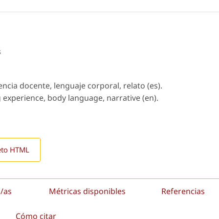
s
ncia docente, lenguaje corporal, relato (es).
g experience, body language, narrative (en).
eto HTML
/as
Métricas disponibles
Referencias
Cómo citar