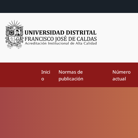
Inici
Normas de
Número
o
publicación
actual