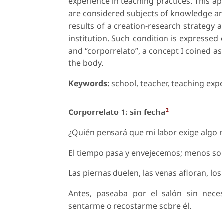
experience in teaching practices. This a
are considered subjects of knowledge and
results of a creation-research strategy 
institution. Such condition is expresse
and “corporrelato”, a concept I coined a
the body.
Keywords:
school, teacher, teaching exp
2
Corporrelato 1: sin fecha
¿Quién pensará que mi labor exige algo 
El tiempo pasa y envejecemos; menos son
Las piernas duelen, las venas afloran, lo
Antes, paseaba por el salón sin neces
sentarme o recostarme sobre él.