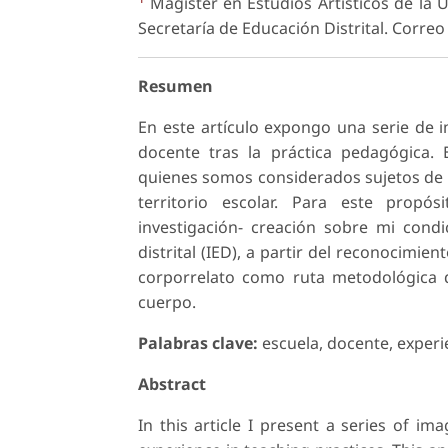
Magíster en Estudios Artísticos de la U
Secretaría de Educación Distrital. Correo
Resumen
En este artículo expongo una serie de i
docente tras la práctica pedagógica. 
quienes somos considerados sujetos de s
territorio escolar. Para este propó
investigación- creación sobre mi cond
distrital (IED), a partir del reconocimi
corporrelato como ruta metodológica de
cuerpo.
Palabras clave:
escuela, docente, experie
Abstract
In this article I present a series of im