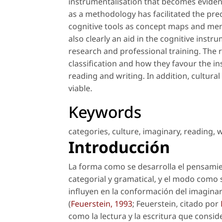
instrumentalisation that becomes evident
as a methodology has facilitated the prec
cognitive tools as concept maps and ment
also clearly an aid in the cognitive instr
research and professional training. The r
classification and how they favour the in
reading and writing. In addition, cultur
viable.
Keywords
categories
,
culture
,
imaginary
,
reading
,
w
Introducción
La forma como se desarrolla el pensamien
categorial y gramatical, y el modo como s
influyen en la conformación del imagina
(
Feuerstein, 1993
; Feuerstein, citado por
como la lectura y la escritura que considera