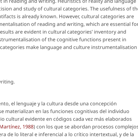
 in reading and writing. Heuristics of reality and language
ision and study of cultural categories. The usefulness of th
ifacts is already known. However, cultural categories are
umentalisation of reading and writing, which are essential fo
esults are evident in cultural categories’ inventory and
strumentalisation of the cognitive functions present in
al categories make language and culture instrumentalisation
riting
.
to, el lenguaje y la cultura desde una concepción
e materializan en las funciones cognitivas del individuo
rio cultural evidente en códigos cada vez más elaborados
Martínez, 1988
) con los que se abordan procesos complejo
 de lo literal e inferencial a lo crítico intertextual, y de la