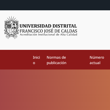
Inici
Normas de
Número
o
publicación
actual