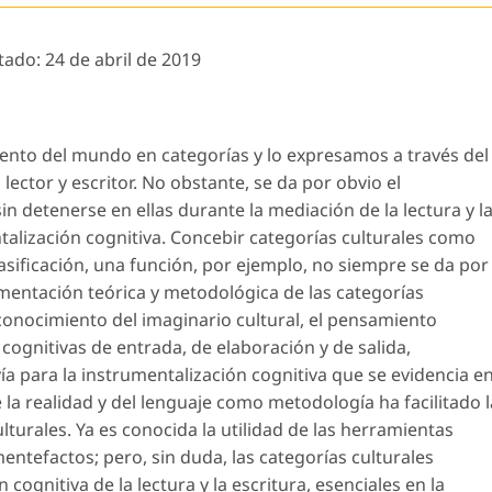
tado:
24 de abril de 2019
nto del mundo en categorías y lo expresamos a través del
 lector y escritor. No obstante, se da por obvio el
in detenerse en ellas durante la mediación de la lectura y l
talización cognitiva. Concebir categorías culturales como
asificación, una función, por ejemplo, no siempre se da por
amentación teórica y metodológica de las categorías
conocimiento del imaginario cultural, el pensamiento
 cognitivas de entrada, de elaboración y de salida,
a para la instrumentalización cognitiva que se evidencia e
de la realidad y del lenguaje como metodología ha facilitado l
ulturales. Ya es conocida la utilidad de las herramientas
tefactos; pero, sin duda, las categorías culturales
ognitiva de la lectura y la escritura, esenciales en la