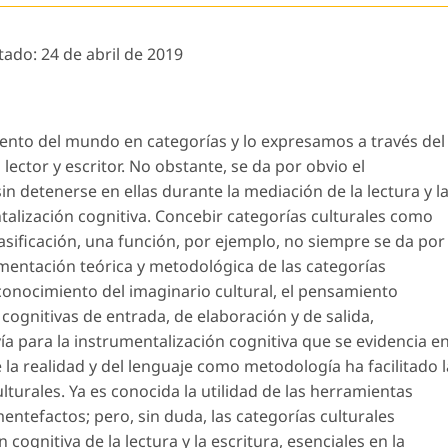
tado:
24 de abril de 2019
nto del mundo en categorías y lo expresamos a través del
 lector y escritor. No obstante, se da por obvio el
in detenerse en ellas durante la mediación de la lectura y l
talización cognitiva. Concebir categorías culturales como
asificación, una función, por ejemplo, no siempre se da por
amentación teórica y metodológica de las categorías
conocimiento del imaginario cultural, el pensamiento
 cognitivas de entrada, de elaboración y de salida,
a para la instrumentalización cognitiva que se evidencia e
de la realidad y del lenguaje como metodología ha facilitado l
ulturales. Ya es conocida la utilidad de las herramientas
tefactos; pero, sin duda, las categorías culturales
ognitiva de la lectura y la escritura, esenciales en la