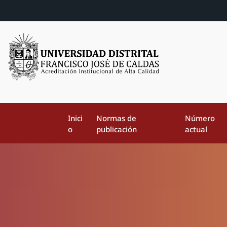
Inici
Normas de
Número
o
publicación
actual