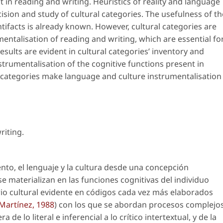
 in reading and writing. Heuristics of reality and language
ision and study of cultural categories. The usefulness of th
ifacts is already known. However, cultural categories are
umentalisation of reading and writing, which are essential fo
esults are evident in cultural categories’ inventory and
strumentalisation of the cognitive functions present in
al categories make language and culture instrumentalisation
riting
.
to, el lenguaje y la cultura desde una concepción
e materializan en las funciones cognitivas del individuo
rio cultural evidente en códigos cada vez más elaborados
Martínez, 1988
) con los que se abordan procesos complejo
 de lo literal e inferencial a lo crítico intertextual, y de la