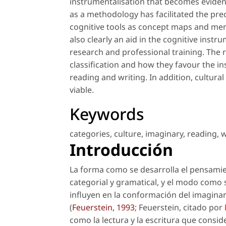
instrumentalisation that becomes evident
as a methodology has facilitated the prec
cognitive tools as concept maps and ment
also clearly an aid in the cognitive instr
research and professional training. The r
classification and how they favour the in
reading and writing. In addition, cultur
viable.
Keywords
categories
,
culture
,
imaginary
,
reading
,
w
Introducción
La forma como se desarrolla el pensamien
categorial y gramatical, y el modo como s
influyen en la conformación del imagina
(
Feuerstein, 1993
; Feuerstein, citado por
como la lectura y la escritura que considera