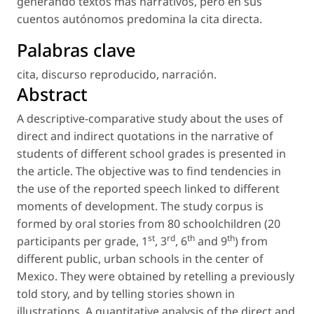
generando textos más narrativos, pero en sus
cuentos autónomos predomina la cita directa.
Palabras clave
cita
,
discurso reproducido
,
narración
.
Abstract
A descriptive-comparative study about the uses of
direct and indirect quotations in the narrative of
students of different school grades is presented in
the article. The objective was to find tendencies in
the use of the reported speech linked to different
moments of development. The study corpus is
formed by oral stories from 80 schoolchildren (20
st
rd
th
th
participants per grade, 1
, 3
, 6
and 9
) from
different public, urban schools in the center of
Mexico. They were obtained by retelling a previously
told story, and by telling stories shown in
illustrations. A quantitative analysis of the direct and