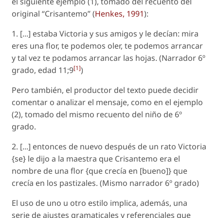
el siguiente ejemplo (1), tomado del recuento del
original “Crisantemo” (
Henkes, 1991
):
1. [...] estaba Victoria y sus amigos y le decían: mira
eres una flor, te podemos oler, te podemos arrancar
y tal vez te podamos arrancar las hojas. (Narrador 6º
[1]
grado, edad 11;9
)
Pero también, el productor del texto puede decidir
comentar o analizar el mensaje, como en el ejemplo
(2), tomado del mismo recuento del niño de 6º
grado.
2. [...] entonces de nuevo después de un rato Victoria
{se} le dijo a la maestra que Crisantemo era el
nombre de una flor {que crecía en [bueno]} que
crecía en los pastizales. (Mismo narrador 6º grado)
El uso de uno u otro estilo implica, además, una
serie de ajustes gramaticales y referenciales que