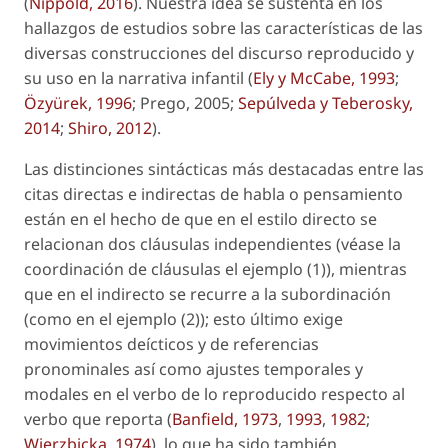
(
Nippold, 2016
). Nuestra idea se sustenta en los
hallazgos de estudios sobre las características de las
diversas construcciones del discurso reproducido y
su uso en la narrativa infantil (
Ely y McCabe, 1993
;
Özyürek, 1996
; Prego, 2005;
Sepúlveda y Teberosky,
2014
;
Shiro, 2012
).
Las distinciones sintácticas más destacadas entre las
citas directas e indirectas de habla o pensamiento
están en el hecho de que en el estilo directo se
relacionan dos cláusulas independientes (véase la
coordinación de cláusulas el ejemplo (1)), mientras
que en el indirecto se recurre a la subordinación
(como en el ejemplo (2)); esto último exige
movimientos deícticos y de referencias
pronominales así como ajustes temporales y
modales en el verbo de lo reproducido respecto al
verbo que reporta (
Banfield, 1973
,
1993
,
1982
;
Wierzbicka, 1974
), lo que ha sido también