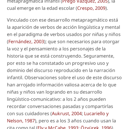
metapragmática infantil (
Prego Vázquez, 2005
), la
cual emerge en la edad escolar (
Crespo, 2009
).
Vinculado con ese desarrollo metapragmático está
la aparición de verbos de acción lingüística y mental
en el paradigma de verbos usados por niñas y niños
(
Fernández, 2003
); que son necesarios para otorgar
la voz y el pensamiento a los personajes de la
historia que se está construyendo. Seguramente,
por esto se ha constatado un progresivo uso y
dominio del discurso reproducido en la narración
infantil. Observaciones sobre el uso de este discurso
han arrojado información valiosa acerca de lo que
niñas y niños van logrando en su desarrollo
lingüístico-comunicativo: a los 2 años pueden
recordar conversaciones pasadas y compartirlas
con sus cuidadores (
Aukrust, 2004
;
Lucariello y
Nelson, 1987
), pero es a los 3 años cuando usan la
cita como tal (
Ely y McCabe, 1993
;
Özyürek, 1996
).