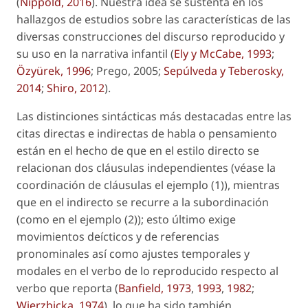
(
Nippold, 2016
). Nuestra idea se sustenta en los
hallazgos de estudios sobre las características de las
diversas construcciones del discurso reproducido y
su uso en la narrativa infantil (
Ely y McCabe, 1993
;
Özyürek, 1996
; Prego, 2005;
Sepúlveda y Teberosky,
2014
;
Shiro, 2012
).
Las distinciones sintácticas más destacadas entre las
citas directas e indirectas de habla o pensamiento
están en el hecho de que en el estilo directo se
relacionan dos cláusulas independientes (véase la
coordinación de cláusulas el ejemplo (1)), mientras
que en el indirecto se recurre a la subordinación
(como en el ejemplo (2)); esto último exige
movimientos deícticos y de referencias
pronominales así como ajustes temporales y
modales en el verbo de lo reproducido respecto al
verbo que reporta (
Banfield, 1973
,
1993
,
1982
;
Wierzbicka, 1974
), lo que ha sido también