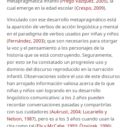
metapragmática infantil (
Prego Vázquez, 2005
), la
cual emerge en la edad escolar (
Crespo, 2009
).
Vinculado con ese desarrollo metapragmático está
la aparición de verbos de acción lingüística y mental
en el paradigma de verbos usados por niñas y niños
(
Fernández, 2003
); que son necesarios para otorgar
la voz y el pensamiento a los personajes de la
historia que se está construyendo. Seguramente,
por esto se ha constatado un progresivo uso y
dominio del discurso reproducido en la narración
infantil. Observaciones sobre el uso de este discurso
han arrojado información valiosa acerca de lo que
niñas y niños van logrando en su desarrollo
lingüístico-comunicativo: a los 2 años pueden
recordar conversaciones pasadas y compartirlas
con sus cuidadores (
Aukrust, 2004
;
Lucariello y
Nelson, 1987
), pero es a los 3 años cuando usan la
cita como tal (
Ely y McCabe, 1993
;
Özyürek, 1996
).