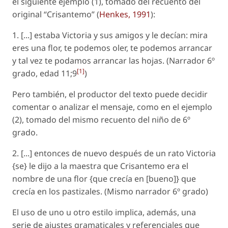
el siguiente ejemplo (1), tomado del recuento del
original “Crisantemo” (
Henkes, 1991
):
1. [...] estaba Victoria y sus amigos y le decían: mira
eres una flor, te podemos oler, te podemos arrancar
y tal vez te podamos arrancar las hojas. (Narrador 6º
[1]
grado, edad 11;9
)
Pero también, el productor del texto puede decidir
comentar o analizar el mensaje, como en el ejemplo
(2), tomado del mismo recuento del niño de 6º
grado.
2. [...] entonces de nuevo después de un rato Victoria
{se} le dijo a la maestra que Crisantemo era el
nombre de una flor {que crecía en [bueno]} que
crecía en los pastizales. (Mismo narrador 6º grado)
El uso de uno u otro estilo implica, además, una
serie de ajustes gramaticales y referenciales que