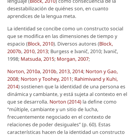
lenguaje (
Block, 2010
) como consecuencia de la
desestabilización de quiénes son, en cuanto
aprendices de la lengua meta.
La identidad se concibe como un constructo social
que se modifica en las dimensiones de tiempo y
espacio (
Block, 2010
). Diversos autores (
Block,
2007b
,
2010
,
2013
; Burgess e Ivanič, 2010; Ivanič,
1998;
Matsuda, 2015
;
Morgan, 2007
;
Norton, 2010a
,
2010b
,
2013
,
2014
;
Norton y Gao,
2008
;
Norton y Toohey, 2011
;
Rahimivand y Kuhi,
2014
) sostienen que la identidad de una persona es
dinámica y cambiante, y está sujeta al contexto en el
que se desarrolla.
Norton (2014)
la define como
“múltiple, cambiante y un sitio de lucha,
frecuentemente negociado en el contexto de
relaciones de poder desiguales” (p. 60). Estas
características hacen de la identidad un constructo