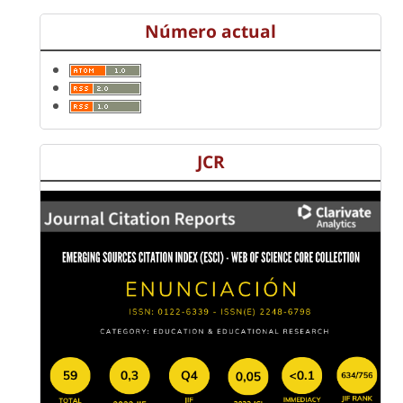
Número actual
JCR