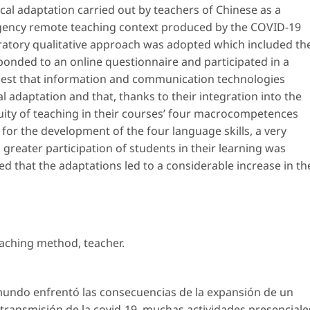
al adaptation carried out by teachers of Chinese as a
rgency remote teaching context produced by the COVID-19
oratory qualitative approach was adopted which included th
ponded to an online questionnaire and participated in a
gest that information and communication technologies
l adaptation and that, thanks to their integration into the
uity of teaching in their courses’ four macrocompetences
 for the development of the four language skills, a very
 greater participation of students in their learning was
ed that the adaptations led to a considerable increase in th
eaching method
,
teacher
.
 mundo enfrentó las consecuencias de la expansión de un
a transmisión de la covid-19, muchas actividades presenciale