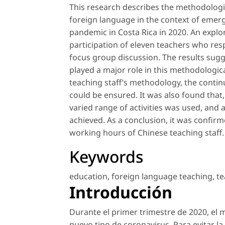
This research describes the methodologic
foreign language in the context of eme
pandemic in Costa Rica in 2020. An expl
participation of eleven teachers who res
focus group discussion. The results sug
played a major role in this methodologica
teaching staff’s methodology, the contin
could be ensured. It was also found that,
varied range of activities was used, and a
achieved. As a conclusion, it was confirm
working hours of Chinese teaching staff.
Keywords
education
,
foreign language teaching
,
t
Introducción
Durante el primer trimestre de 2020, el
nuevo tipo de coronavirus. Para evitar l