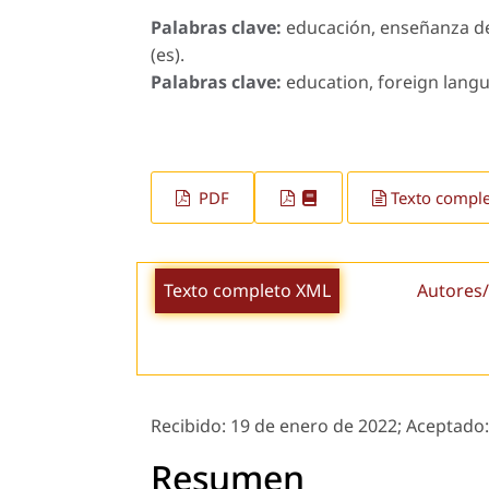
Palabras clave:
educación, enseñanza d
(es).
Palabras clave:
education, foreign langu
PDF
Texto compl
Texto completo XML
Autores/
Recibido:
19 de enero de 2022;
Aceptado
Resumen