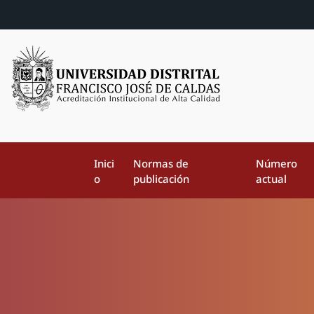
Inici
Normas de
Número
o
publicación
actual