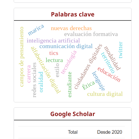
Palabras clave
marica
nuevas derechas
campos de pensamiento
evaluación formativa
inteligencia artificial
twitter
ciudadanos digitales
comunicación digital
modalidad
alfabetización digital
tecnología
tics
territorio
lectura
redes sociales
estilo
educación
carrera
lenguaje
estudiante
oralidad
Ética
cultura digital
Google Scholar