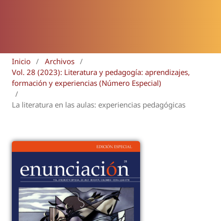
Inicio
/
Archivos
/
Vol. 28 (2023): Literatura y pedagogía: aprendizajes,
formación y experiencias (Número Especial)
/
La literatura en las aulas: experiencias pedagógicas