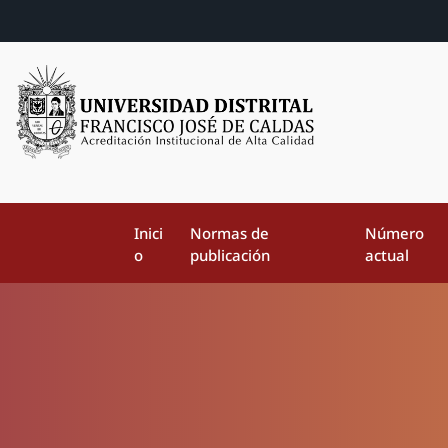
Inici
Normas de
Número
o
publicación
actual