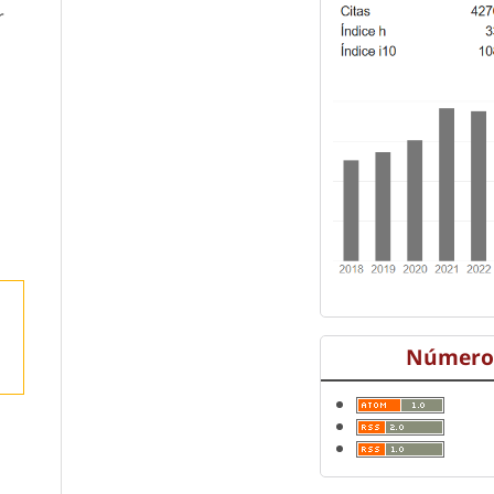
r
Número 