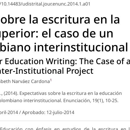
/10.14483/udistrital.jour.enunc.2014.1.a01
obre la escritura en la
perior: el caso de un
iano interinstitucional
 Education Writing: The Case of 
er-Institutional Project
1
zabeth Narváez Cardona
, (2014). Expectativas sobre la escritura en la educación
olombiano interinstitucional.
Enunciación
, 19(1), 10-25.
bril-2014 / Aprobado: 12-julio-2014
ducación con énfasis en estudios de la escritura en l