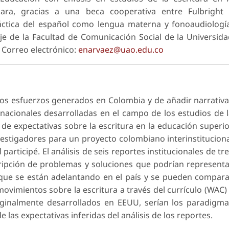
bara, gracias a una beca cooperativa entre Fulbright 
idáctica del español como lengua materna y fonoaudiologí
 de la Facultad de Comunicación Social de la Universid
 Correo electrónico:
enarvaez@uao.edu.co
 los esfuerzos generados en Colombia y de añadir narrativ
rnacionales desarrolladas en el campo de los estudios de 
 de expectativas sobre la escritura en la educación superi
estigadores para un proyecto colombiano interinstitucion
participé. El análisis de seis reportes institucionales de tr
cripción de problemas y soluciones que podrían represent
 que se están adelantando en el país y se pueden compar
ovimientos sobre la escritura a través del currículo (WAC)
originalmente desarrollados en EEUU, serían los paradigm
 las expectativas inferidas del análisis de los reportes.