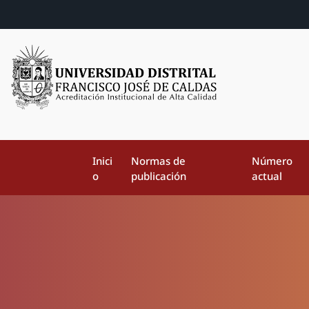
Inici
Normas de
Número
o
publicación
actual