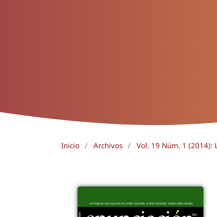
Inicio
/
Archivos
/
Vol. 19 Núm. 1 (2014): L