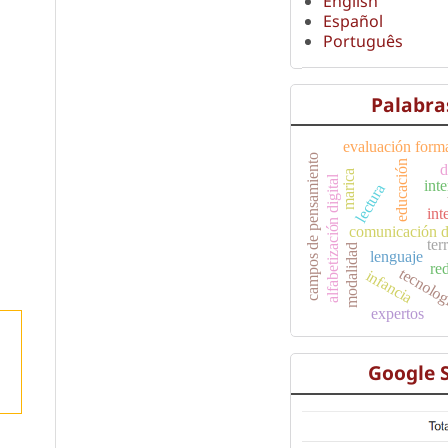
English
Español
Português
Palabra
evaluación form
campos de pensamiento
educación
d
marica
alfabetización digital
int
lectura
int
comunicación d
ter
modalidad
lenguaje
re
tecnolo
infancia
expertos
Google 