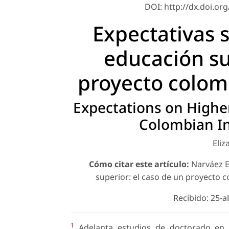
DOI: http://dx.doi.org
Expectativas s
educación su
proyecto colomb
Expectations on Higher
Colombian Int
Eli
Cómo citar este artículo:
Narváez E.
superior: el caso de un proyecto c
Recibido: 25-a
1
Adelanta estudios de doctorado en E