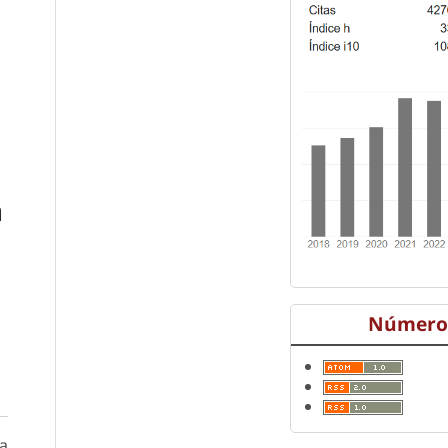
a
Número 
a