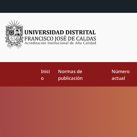
Inici
Normas de
Número
o
publicación
actual