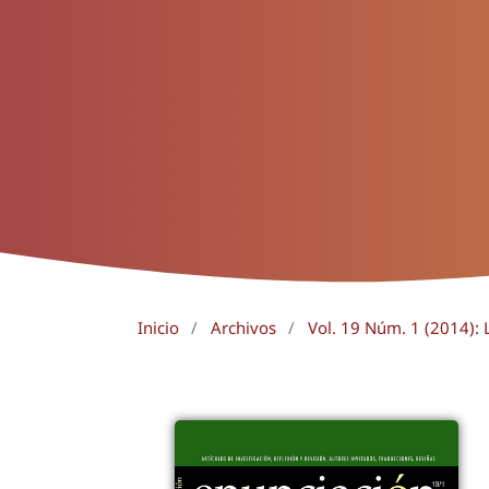
Inicio
/
Archivos
/
Vol. 19 Núm. 1 (2014): L