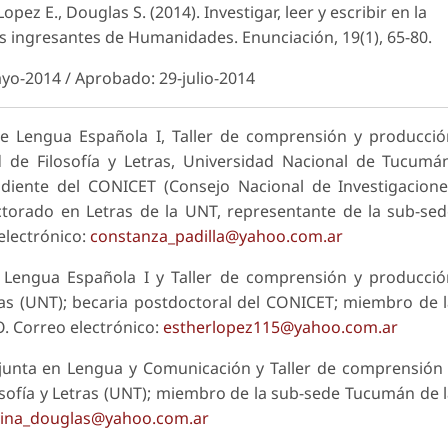
Lopez E., Douglas S. (2014). Investigar, leer y escribir en la
tes ingresantes de Humanidades.
Enunciación
, 19(1), 65-80.
yo-2014 / Aprobado: 29-julio-2014
de Lengua Española I, Taller de comprensión y producci
ad de Filosofía y Letras, Universidad Nacional de Tucumá
ndiente del CONICET (Consejo Nacional de Investigacion
doctorado en Letras de la UNT, representante de la sub-se
electrónico:
constanza_padilla@yahoo.com.ar
 Lengua Española I y Taller de comprensión y producció
tras (UNT); becaria postdoctoral del CONICET; miembro de 
 Correo electrónico:
estherlopez115@yahoo.com.ar
junta en Lengua y Comunicación y Taller de comprensión
osofía y Letras (UNT); miembro de la sub-sede Tucumán de 
lvina_douglas@yahoo.com.ar