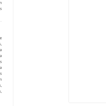
en
as
de
,
ra
a
os
ra
os
en
s,
s,