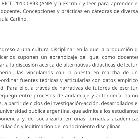
 PICT 2010-0893 (ANPCyT) Escribir y leer para aprender 
 docente. Concepciones y prácticas en cátedras de divers
aula Carlino.
ingreso a una cultura disciplinar en la que la producción 
carlos suponen un aprendizaje del que, como docentes
 a la discusión acerca de alternativas didácticas de lectu
uperior, las vinculamos con la puesta en marcha de un
oordinar fuentes teóricas y articularlas con datos empíric
. Para ello, a través de narrativas de tutores de escritu
nterjuego entre procesos de andamiaje y autonomía, dam
, a partir de ciclos de investigación-acción, desarrollados 
iversidad pública argentina, que admite a los estudiante
ponencia y de socializarla en unas Jornadas académica
ulación y legitimación del conocimiento disciplinar.