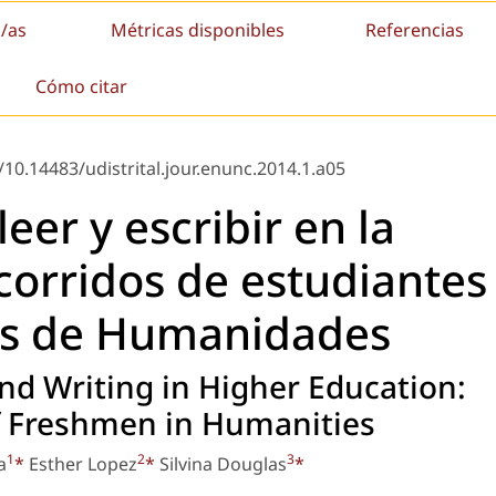
/as
Métricas disponibles
Referencias
Cómo citar
/10.14483/udistrital.jour.enunc.2014.1.a05
leer y escribir en la
corridos de estudiantes
es de Humanidades
nd Writing in Higher Education:
of Freshmen in Humanities
1
2
3
a
*
Esther Lopez
*
Silvina Douglas
*