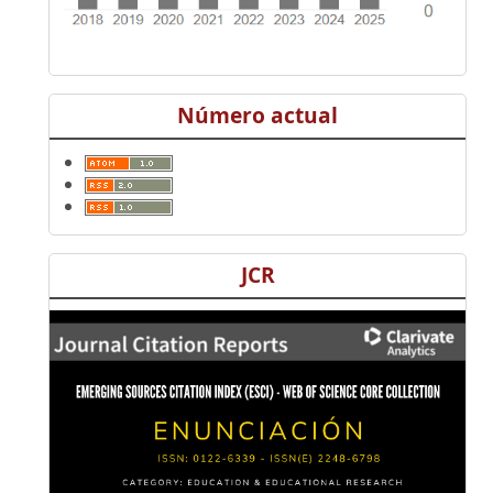
Número actual
JCR