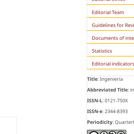
Editorial Team
Guidelines for Re
Documents of inte
Statistics
Editorial indicator
Title
: Ingeniería
Abbreviated Title
: i
ISSN-L
: 0121-750X
ISSN-e
: 2344-8393
Periodicity
: Quarter