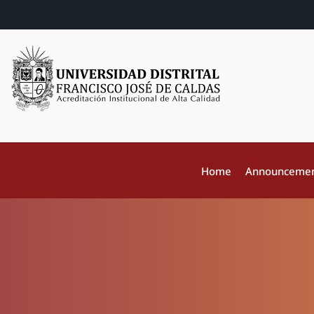
Home
Announceme