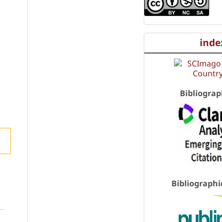
inde
Bibliograp
Bibliographi