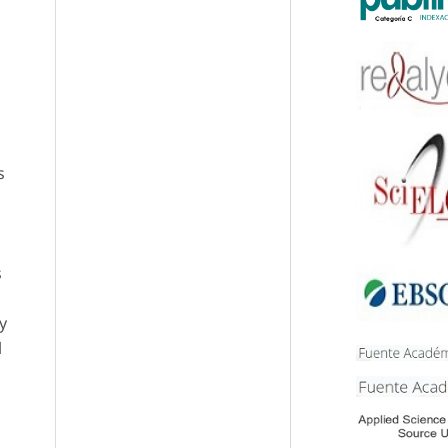
s
s
y
l