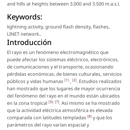
and hills at heights between 3.000 and 3.500 m.a.s.l.
Keywords:
lightning activity
,
ground flash density
,
flashes
,
LINET network.
.
Introducción
El rayo es un fenómeno electromagnético que
puede afectar los sistemas eléctricos, electrónicos,
de comunicaciones y el transporte, ocasionando
pérdidas económicas, de bienes culturales, servicios
[
1
]
[
2
]
públicos y vidas humanas
,
. Estudios realizados
han mostrado que los lugares de mayor ocurrencia
del fenómeno del rayo en el mundo están ubicados
[
3
]- [
7
]
en la zona tropical
. Así mismo se ha mostrado
que la actividad eléctrica atmosférica es elevada
[
8
]
comparada con latitudes templadas
y que los
parámetros del rayo varían espacial y