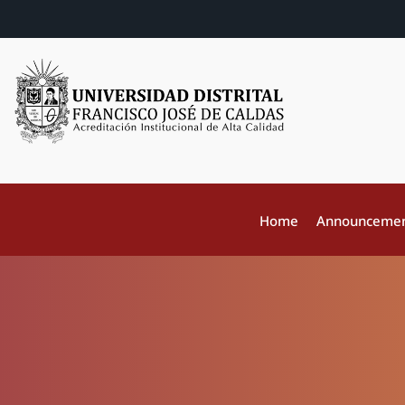
Home
Announceme