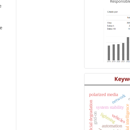
Responsible
e
re
Keyw
polarized media
network
e
superficial degradation
artificial intelligence
system stability
grid-on
lightning
vehicles
automation