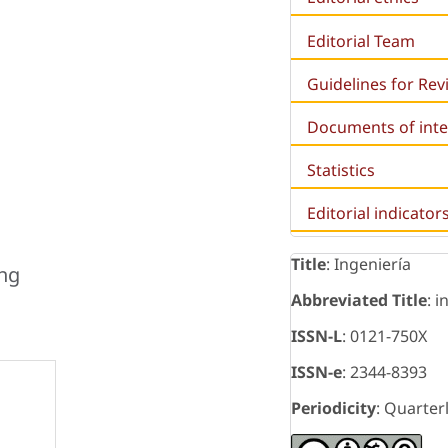
Editorial Team
Guidelines for Re
Documents of inte
Statistics
Editorial indicator
Title
: Ingeniería
ing
Abbreviated Title
: i
ISSN-L
: 0121-750X
ISSN-e
: 2344-8393
Periodicity
: Quarter