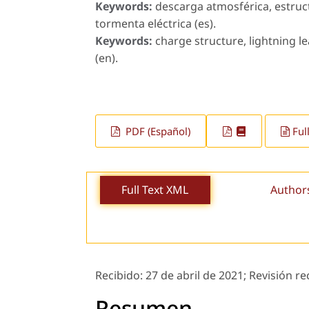
Keywords:
descarga atmosférica, estruct
tormenta eléctrica (es).
Keywords:
charge structure, lightning l
(en).
PDF (Español)
Ful
Full Text XML
Author
Recibido:
27 de abril de 2021;
Revisión re
Resumen