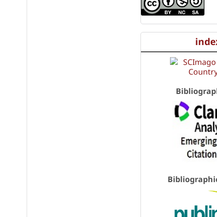
inde
Bibliograp
Bibliographi