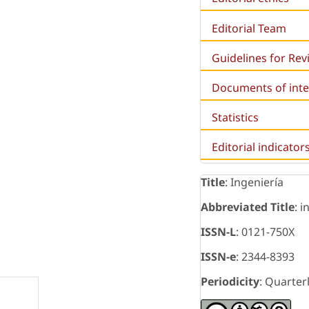
Editorial Team
Guidelines for Re
Documents of inte
Statistics
Editorial indicator
Title
: Ingeniería
Abbreviated Title
: i
ISSN-L
: 0121-750X
ISSN-e
: 2344-8393
Periodicity
: Quarter