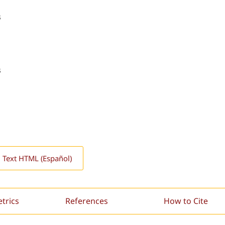
s
s
l Text HTML (Español)
etrics
References
How to Cite