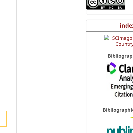
inde
Bibliograp
Bibliographi