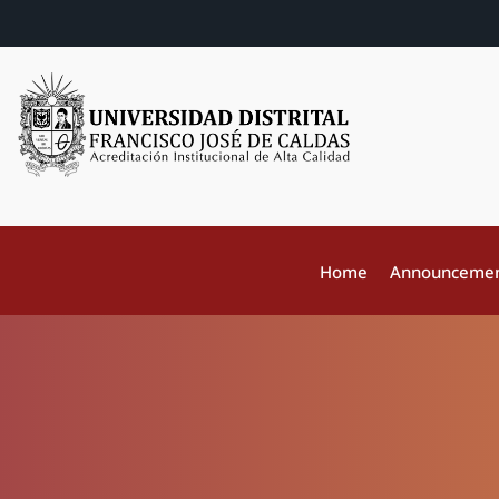
Home
Announceme