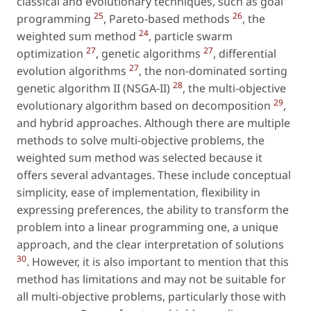
classical and evolutionary techniques, such as goal
25
26
programming
, Pareto-based methods
, the
24
weighted sum method
, particle swarm
27
27
optimization
, genetic algorithms
, differential
27
evolution algorithms
, the non-dominated sorting
28
genetic algorithm II (NSGA-II)
, the multi-objective
29
evolutionary algorithm based on decomposition
,
and hybrid approaches. Although there are multiple
methods to solve multi-objective problems, the
weighted sum method was selected because it
offers several advantages. These include conceptual
simplicity, ease of implementation, flexibility in
expressing preferences, the ability to transform the
problem into a linear programming one, a unique
approach, and the clear interpretation of solutions
30
. However, it is also important to mention that this
method has limitations and may not be suitable for
all multi-objective problems, particularly those with