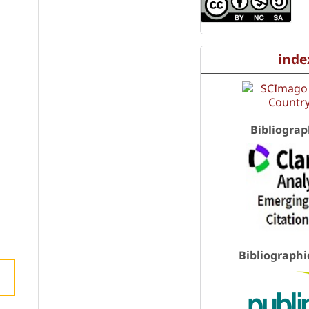
inde
Bibliograp
Bibliographi