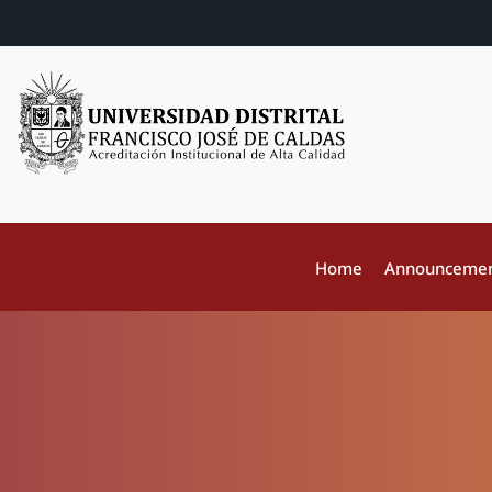
Home
Announceme