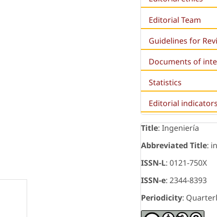
Editorial Team
Guidelines for Re
Documents of inte
Statistics
Editorial indicator
Title
: Ingeniería
Abbreviated Title
: i
ISSN-L
: 0121-750X
ISSN-e
: 2344-8393
Periodicity
: Quarter