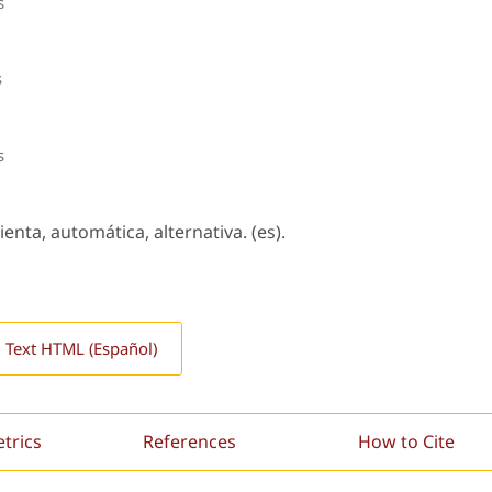
s
s
s
nta, automática, alternativa. (es).
l Text HTML (Español)
etrics
References
How to Cite