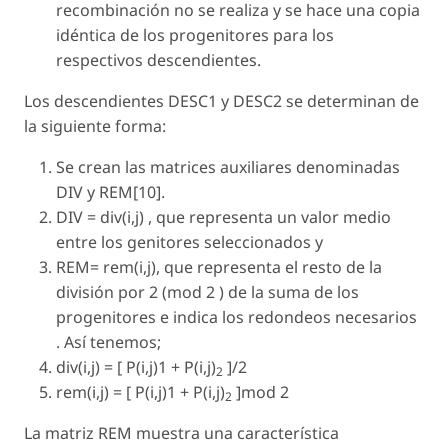
recombinación no se realiza y se hace una copia
idéntica de los progenitores para los
respectivos descendientes.
Los descendientes DESC1 y DESC2 se determinan de
la siguiente forma:
Se crean las matrices auxiliares denominadas
DIV y REM[10].
DIV = div(i,j) , que representa un valor medio
entre los genitores seleccionados y
REM= rem(i,j), que representa el resto de la
división por 2 (mod 2 ) de la suma de los
progenitores e indica los redondeos necesarios
. Así tenemos;
div(i,j) = [ P(i,j)1 + P(i,j)
]/2
2
rem(i,j) = [ P(i,j)1 + P(i,j)
]mod 2
2
La matriz REM muestra una característica