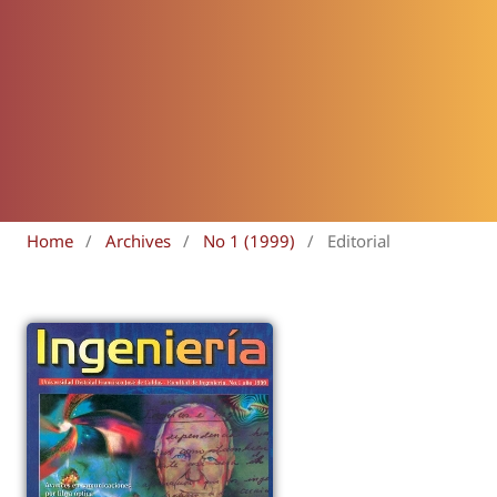
Home
/
Archives
/
No 1 (1999)
/
Editorial