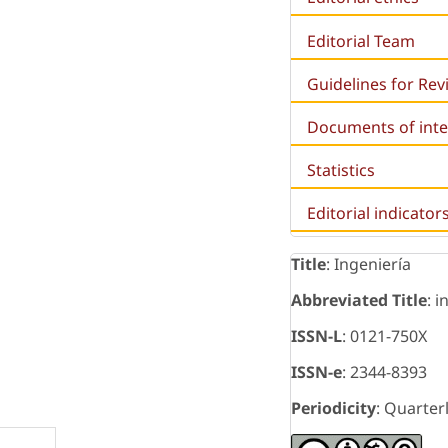
Editorial Team
Guidelines for Re
Documents of inte
Statistics
Editorial indicator
Title
: Ingeniería
Abbreviated Title
: i
ISSN-L
: 0121-750X
ISSN-e
: 2344-8393
Periodicity
: Quarter