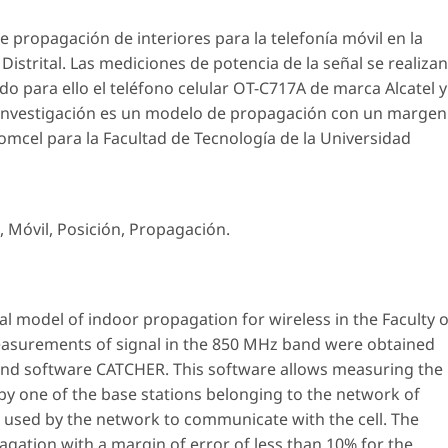
 propagación de interiores para la telefonía móvil en la
Distrital. Las mediciones de potencia de la señal se realizan
 para ello el teléfono celular OT-C717A de marca Alcatel y
ta investigación es un modelo de propagación con un margen
omcel para la Facultad de Tecnología de la Universidad
, Móvil, Posición, Propagación.
l model of indoor propagation for wireless in the Faculty o
 Measurements of signal in the 850 MHz band were obtained
and software CATCHER. This software allows measuring the
 by one of the base stations belonging to the network of
s used by the network to communicate with the cell. The
pagation with a margin of error of less than 10% for the