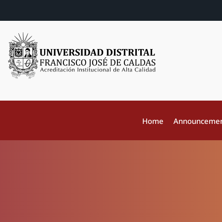
Home
Announceme