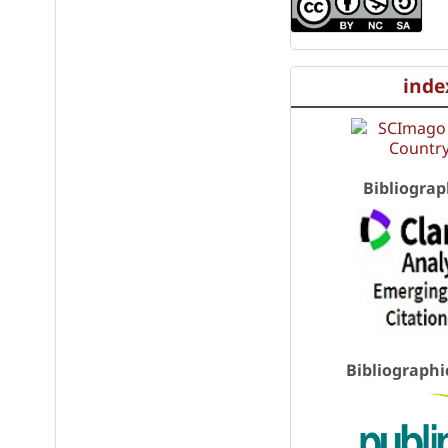
inde
Bibliograp
Bibliographi