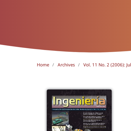
Home
/
Archives
/
Vol. 11 No. 2 (2006): J