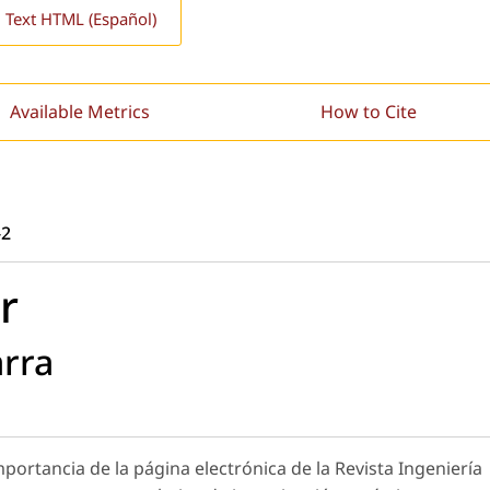
l Text HTML (Español)
Available Metrics
How to Cite
-2
r
arra
mportancia de la página electrónica de la Revista Ingeniería