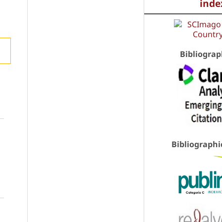
inde
Bibliograp
Bibliographi