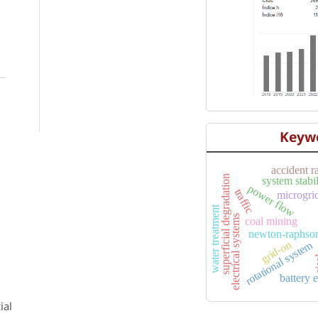
Keyw
accident r
superficial degradation
system stabil
power flow
traffic
microgri
water treatment
electrical systems
coal mining
newton-raphso
grid-on
rotational system
s
battery 
ial