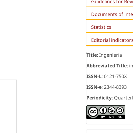
Guidelines for Re
Documents of inte
Statistics
Editorial indicator
Title
: Ingeniería
Abbreviated Title
: i
ISSN-L
: 0121-750X
ISSN-e
: 2344-8393
Periodicity
: Quarter