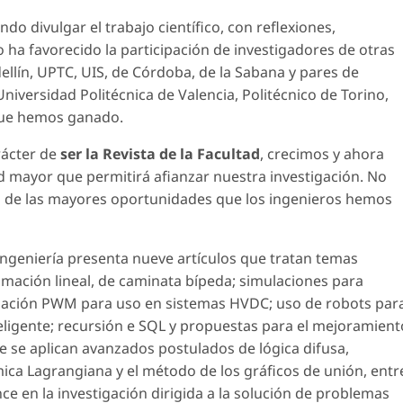
do divulgar el trabajo científico, con reflexiones,
o ha favorecido la participación de investigadores de otras
llín, UPTC, UIS, de Córdoba, de la Sabana y pares de
iversidad Politécnica de Valencia, Politécnico de Torino,
 que hemos ganado.
rácter de
ser la Revista de la Facultad
, crecimos y ahora
mayor que permitirá afianzar nuestra investigación. No
a de las mayores oportunidades que los ingenieros hemos
a Ingeniería presenta nueve artículos que tratan temas
ación lineal, de caminata bípeda; simulaciones para
ción PWM para uso en sistemas HVDC; uso de robots par
eligente; recursión e SQL y propuestas para el mejoramient
ue se aplican avanzados postulados de lógica difusa,
ica Lagrangiana y el método de los gráficos de unión, entr
e en la investigación dirigida a la solución de problemas