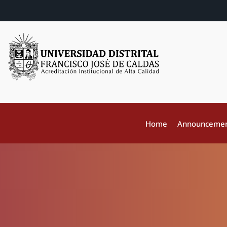
Home
Announceme