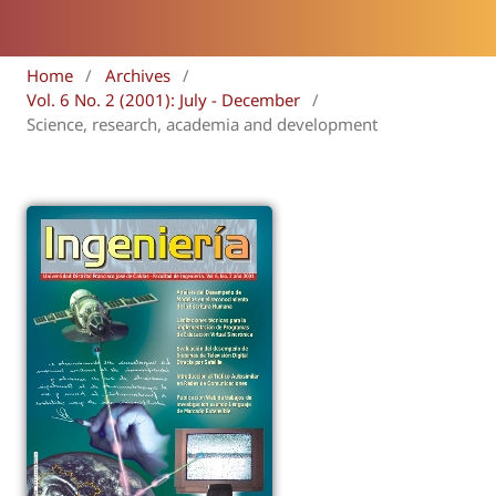
Home
/
Archives
/
Vol. 6 No. 2 (2001): July - December
/
Science, research, academia and development