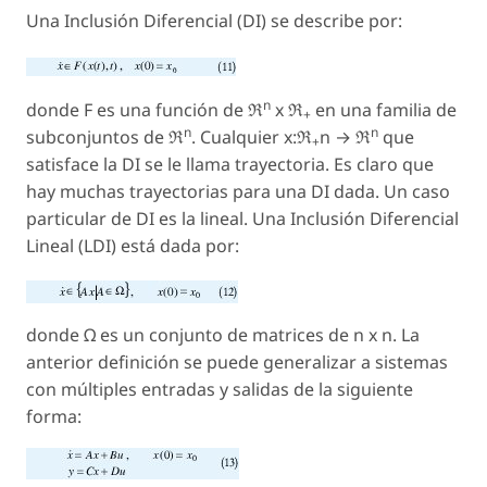
Una Inclusión Diferencial (DI) se describe por:
n
donde F es una función de ℜ
x ℜ
en una familia de
+
n
n
subconjuntos de ℜ
. Cualquier x:ℜ
n → ℜ
que
+
satisface la DI se le llama trayectoria. Es claro que
hay muchas trayectorias para una DI dada. Un caso
particular de DI es la lineal. Una Inclusión Diferencial
Lineal (LDI) está dada por:
donde Ω es un conjunto de matrices de n x n. La
anterior definición se puede generalizar a sistemas
con múltiples entradas y salidas de la siguiente
forma: