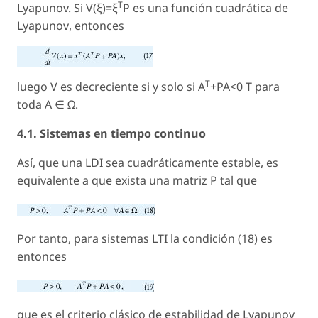
T
Lyapunov. Si V(ξ)=ξ
P es una
función cuadrática de
Lyapunov
, entonces
T
luego V es decreciente si y solo si A
+PA<0 T para
toda A ∈ Ω.
4.1. Sistemas en tiempo continuo
Así, que una LDI sea cuadráticamente estable, es
equivalente a que exista una matriz P tal que
Por tanto, para sistemas LTI la condición (18) es
entonces
que es el criterio clásico de estabilidad de Lyapunov