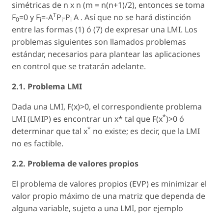
simétricas de n x n (m = n(n+1)/2), entonces se toma
T
F
=0 y F
=-A
P
-P
A . Así que no se hará distinción
0
i
i
i
entre las formas (1) ó (7) de expresar una LMI. Los
problemas siguientes son llamados problemas
estándar, necesarios para plantear las aplicaciones
en control que se tratarán adelante.
2.1. Problema LMI
Dada una LMI, F(x)>0, el correspondiente problema
*
LMI (LMIP) es encontrar un x* tal que F(x
)>0 ó
*
determinar que tal x
no existe; es decir, que la LMI
no es factible.
2.2. Problema de valores propios
El problema de valores propios (EVP) es minimizar el
valor propio máximo de una matriz que dependa de
alguna variable, sujeto a una LMI, por ejemplo