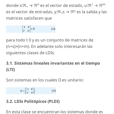
n
+
m
donde x:ℜ
→ ℜ
es el vector de estado, u:ℜ
→ ℜ
+
s
es el vector de entradas, y:ℜ
s → ℜ
es la salida y las
+
matrices satisfacen que
para todo t 0 y es un conjunto de matrices de
(n+s)×(n+m). En adelante solo interesarán las
siguientes clases de LDIs.
3.1. Sistemas lineales invariantes en el tiempo
(LTI)
Son sistemas en los cuales Ω es unitario:
3.2. LDIs Politópicos (PLDI)
En esta clase se encuentran los sistemas donde es