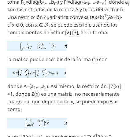
toma F
=diag(b
,...,b
) y F
=diag(-a
,...,-a
), donde a
0
1
m
i
1i
mi
ij
son las entradas de la matriz A y b
las del vector b.
i
T
Una restricción cuadrática convexa (Ax+b)
(Ax+b)-
T
c
x-d 0, con x ∈ ℜ, se puede escribir, usando los
complementos de Schur [2] [3], de la forma
la cual se puede escribir de la forma (1) con
donde A=(a
,...,a
). Así mismo, la restricción |Z(x)||
1
k
<1, donde Z(x) es una matriz, no necesariamente
cuadrada, que depende de x, se puede expresar
como:
T
pues |Z(x)|| <1, es equivalente a I-Z(x)
Z(x)>0