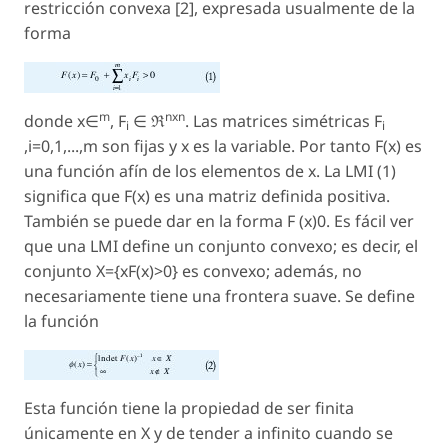
restricción convexa [2], expresada usualmente de la
forma
m
nxn
donde x∈
, F
∈ ℜ
. Las matrices simétricas F
i
i
,i=0,1,...,m son fijas y x es la variable. Por tanto F(x) es
una función afín de los elementos de x. La LMI (1)
significa que F(x) es una matriz definida positiva.
También se puede dar en la forma F (x)0. Es fácil ver
que una LMI define un conjunto convexo; es decir, el
conjunto X={xF(x)>0} es convexo; además, no
necesariamente tiene una frontera suave. Se define
la función
Esta función tiene la propiedad de ser finita
únicamente en X y de tender a infinito cuando se