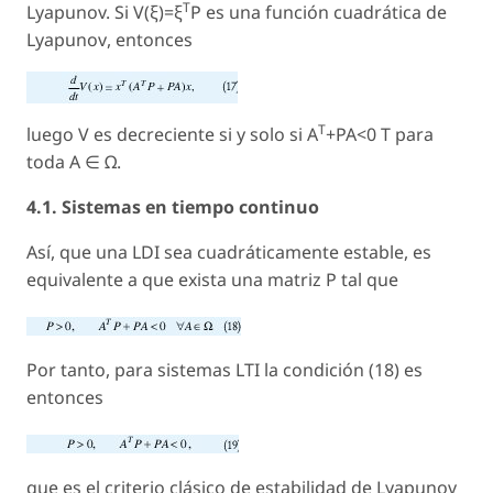
T
Lyapunov. Si V(ξ)=ξ
P es una
función cuadrática de
Lyapunov
, entonces
T
luego V es decreciente si y solo si A
+PA<0 T para
toda A ∈ Ω.
4.1. Sistemas en tiempo continuo
Así, que una LDI sea cuadráticamente estable, es
equivalente a que exista una matriz P tal que
Por tanto, para sistemas LTI la condición (18) es
entonces
que es el criterio clásico de estabilidad de Lyapunov