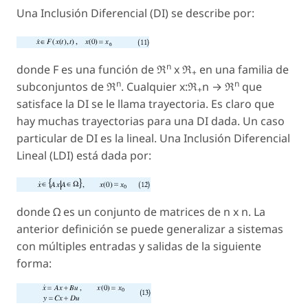
Una Inclusión Diferencial (DI) se describe por:
n
donde F es una función de ℜ
x ℜ
en una familia de
+
n
n
subconjuntos de ℜ
. Cualquier x:ℜ
n → ℜ
que
+
satisface la DI se le llama trayectoria. Es claro que
hay muchas trayectorias para una DI dada. Un caso
particular de DI es la lineal. Una Inclusión Diferencial
Lineal (LDI) está dada por:
donde Ω es un conjunto de matrices de n x n. La
anterior definición se puede generalizar a sistemas
con múltiples entradas y salidas de la siguiente
forma: