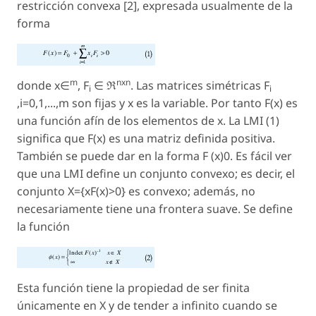
restricción convexa [2], expresada usualmente de la
forma
m
nxn
donde x∈
, F
∈ ℜ
. Las matrices simétricas F
i
i
,i=0,1,...,m son fijas y x es la variable. Por tanto F(x) es
una función afín de los elementos de x. La LMI (1)
significa que F(x) es una matriz definida positiva.
También se puede dar en la forma F (x)0. Es fácil ver
que una LMI define un conjunto convexo; es decir, el
conjunto X={xF(x)>0} es convexo; además, no
necesariamente tiene una frontera suave. Se define
la función
Esta función tiene la propiedad de ser finita
únicamente en X y de tender a infinito cuando se