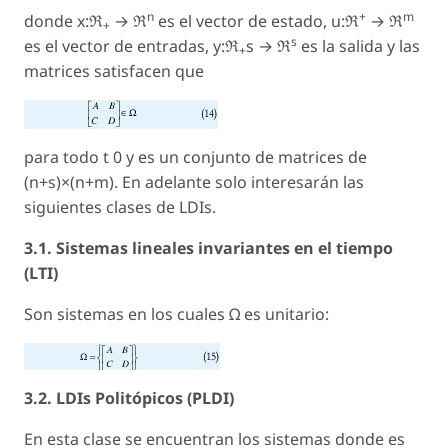
n
+
m
donde x:ℜ
→ ℜ
es el vector de estado, u:ℜ
→ ℜ
+
s
es el vector de entradas, y:ℜ
s → ℜ
es la salida y las
+
matrices satisfacen que
para todo t 0 y es un conjunto de matrices de
(n+s)×(n+m). En adelante solo interesarán las
siguientes clases de LDIs.
3.1. Sistemas lineales invariantes en el tiempo
(LTI)
Son sistemas en los cuales Ω es unitario:
3.2. LDIs Politópicos (PLDI)
En esta clase se encuentran los sistemas donde es