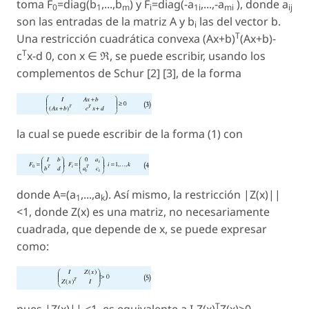
toma F
=diag(b
,...,b
) y F
=diag(-a
,...,-a
), donde a
0
1
m
i
1i
mi
ij
son las entradas de la matriz A y b
las del vector b.
i
T
Una restricción cuadrática convexa (Ax+b)
(Ax+b)-
T
c
x-d 0, con x ∈ ℜ, se puede escribir, usando los
complementos de Schur [2] [3], de la forma
la cual se puede escribir de la forma (1) con
donde A=(a
,...,a
). Así mismo, la restricción |Z(x)||
1
k
<1, donde Z(x) es una matriz, no necesariamente
cuadrada, que depende de x, se puede expresar
como:
T
pues |Z(x)|| <1, es equivalente a I-Z(x)
Z(x)>0