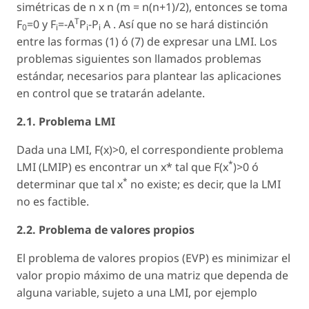
simétricas de n x n (m = n(n+1)/2), entonces se toma
T
F
=0 y F
=-A
P
-P
A . Así que no se hará distinción
0
i
i
i
entre las formas (1) ó (7) de expresar una LMI. Los
problemas siguientes son llamados problemas
estándar, necesarios para plantear las aplicaciones
en control que se tratarán adelante.
2.1. Problema LMI
Dada una LMI, F(x)>0, el correspondiente problema
*
LMI (LMIP) es encontrar un x* tal que F(x
)>0 ó
*
determinar que tal x
no existe; es decir, que la LMI
no es factible.
2.2. Problema de valores propios
El problema de valores propios (EVP) es minimizar el
valor propio máximo de una matriz que dependa de
alguna variable, sujeto a una LMI, por ejemplo