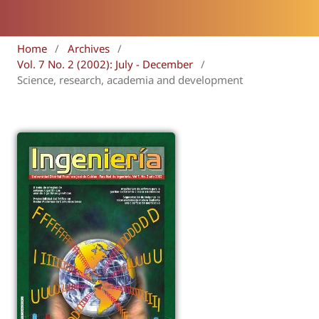
Home
/
Archives
/
Vol. 7 No. 2 (2002): July - December
/
Science, research, academia and development