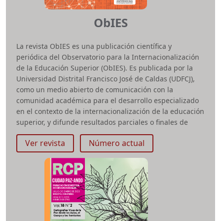
ObIES
La revista ObIES es una publicación científica y
periódica del Observatorio para la Internacionalización
de la Educación Superior (ObIES). Es publicada por la
Universidad Distrital Francisco José de Caldas (UDFCJ),
como un medio abierto de comunicación con la
comunidad académica para el desarrollo especializado
en el contexto de la internacionalización de la educación
superior, y difunde resultados parciales o finales de
investigaciones.
Ver revista
Número actual
ISSN impreso:
2590-552X
e-ISSN:
2590-5449
Periodicidad:
Anual
Área temática:
Internacionalización de la Educación
Superior
Facultad:
Centro de Relaciones Interinstitucionales
revobies.ud@correo.udistrital.edu.co