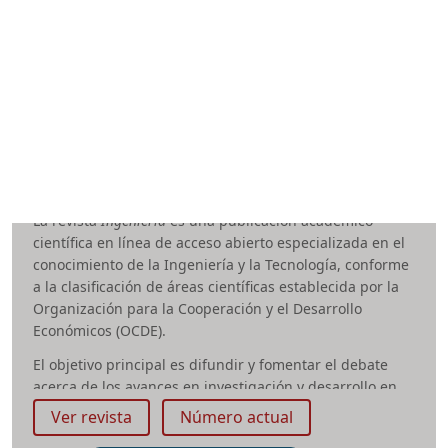
DOI:
https://doi.org/10.14483/issn.2248-7638
Periodicidad:
Trimestral
Área temática:
Ingeniería
Facultad:
Tecnológica
tecnura.ud@udistrital.edu.co
Ingeniería
La revista
Ingeniería
es una publicación académico-
científica en línea de acceso abierto especializada en el
conocimiento de la Ingeniería y la Tecnología, conforme
a la clasificación de áreas científicas establecida por la
Organización para la Cooperación y el Desarrollo
Económicos (OCDE).
El objetivo principal es difundir y fomentar el debate
acerca de los avances en investigación y desarrollo en
las diversas áreas de la Ingeniería y la Tecnología. Nos
Ver revista
Número actual
enfocamos en la publicación de artículos en
inglés