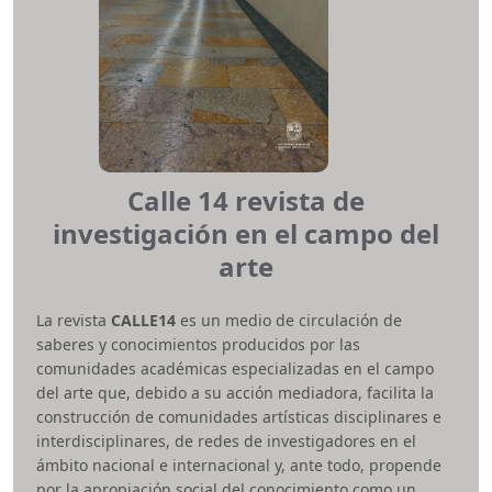
ISSN impreso:
1909-9746
e-ISSN:
2248-4728
Periodicidad:
Semestral
Área temática:
Ingeniería en telecomunicaciones,
eléctrica y electrónica
Facultad:
Tecnológica
revvisionelectronica.ud@udistrital.edu.co
Calle 14 revista de
investigación en el campo del
arte
La revista
CALLE14
es un medio de circulación de
saberes y conocimientos producidos por las
comunidades académicas especializadas en el campo
del arte que, debido a su acción mediadora, facilita la
construcción de comunidades artísticas disciplinares e
interdisciplinares, de redes de investigadores en el
ámbito nacional e internacional y, ante todo, propende