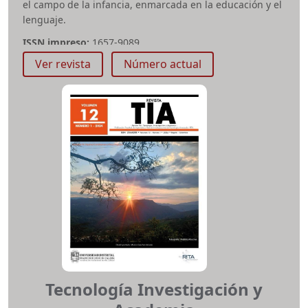
el campo de la infancia, enmarcada en la educación y el
lenguaje.
ISSN impreso:
1657-9089
e-ISSN:
2665-511X
Ver revista
Número actual
Periodicidad:
Anual
Área temática:
Ciencias Sociales
Vicerrectoría Académica
revistainfanciasimagenes@udistrital.edu.co
Tecnología Investigación y