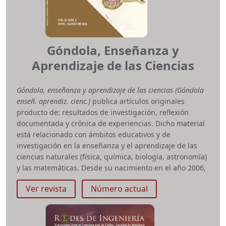
editorial, y se asignan al número cuatrimestral
correspondiente.
La revista recibe artículos durante todo el año.
Góndola, Enseñanza y
A partir del 1 de enero de 2026
,
la revista publica
Aprendizaje de las Ciencias
artículos exclusivamente en inglés
.
L-ISSN: 0124-2253 - ISSN: 0124-2253 - e-ISSN: 2344-8350
Góndola, enseñanza y aprendizaje de las ciencias (Góndola
Tasa de rechazo 2023: 78.1%
enseñ. aprendiz. cienc.)
publica artículos originales
producto de: resultados de investigación, reflexión
documentada y crónica de experiencias. Dicho material
está relacionado con ámbitos educativos y de
investigación en la enseñanza y el aprendizaje de las
ciencias naturales (física, química, biología, astronomía)
y las matemáticas. Desde su nacimiento en el año 2006,
la revista se ha consolidado como un escenario de
Ver revista
Número actual
fortalecimiento de la comunidad académica de
profesores de ciencias naturales tanto en formación
como en ejercicio profesional en los diferentes niveles
educativos.