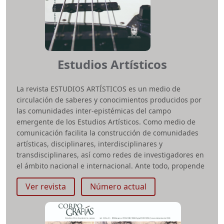
Área temática:
Ingeniería y afines
Facultad:
Ingeniería
Estudios Artísticos
La revista ESTUDIOS ARTÍSTICOS es un medio de
circulación de saberes y conocimientos producidos por
las comunidades inter-epistémicas del campo
emergente de los Estudios Artísticos. Como medio de
comunicación facilita la construcción de comunidades
artísticas, disciplinares, interdisciplinares y
transdisciplinares, así como redes de investigadores en
el ámbito nacional e internacional. Ante todo, propende
por la apropiación social de las diversas formas del
Ver revista
Número actual
conocimiento como medio para transformación de
sujetos y colectividades
ISSN impreso:
2500-6975