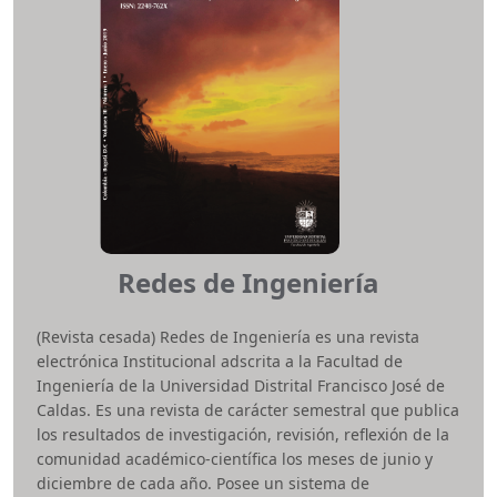
e-ISSN:
2346-4712
ISSN:
2665-3303
Periodicidad:
Cuatrimestral
Área temática:
Educación
Facultad:
Ciencias y Educación (UDFJC)
gondolaensaprcien@udistrital.edu.co
Redes de Ingeniería
(Revista cesada) Redes de Ingeniería es una revista
electrónica Institucional adscrita a la Facultad de
Ingeniería de la Universidad Distrital Francisco José de
Caldas. Es una revista de carácter semestral que publica
los resultados de investigación, revisión, reflexión de la
comunidad académico-científica los meses de junio y
diciembre de cada año. Posee un sistema de