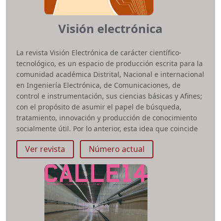
Visión electrónica
La revista Visión Electrónica de carácter científico-
tecnológico, es un espacio de producción escrita para la
comunidad académica Distrital, Nacional e internacional
en Ingeniería Electrónica, de Comunicaciones, de
control e instrumentación, sus ciencias básicas y Afines;
con el propósito de asumir el papel de búsqueda,
tratamiento, innovación y producción de conocimiento
socialmente útil. Por lo anterior, esta idea que coincide
temáticamente con la Clasificación de Áreas Científicas
Ver revista
Número actual
según la Organización para la Cooperación y el
Desarrollo Económicos (OCDE), se consolidó con el
propósito de asumir el papel de: búsqueda,
tratamiento, innovación y producción de conocimiento
socialmente útil para fortalecer una comunidad
académica que influyera e impactara con rigor otros
sectores como el social, el productivo y el empresarial.