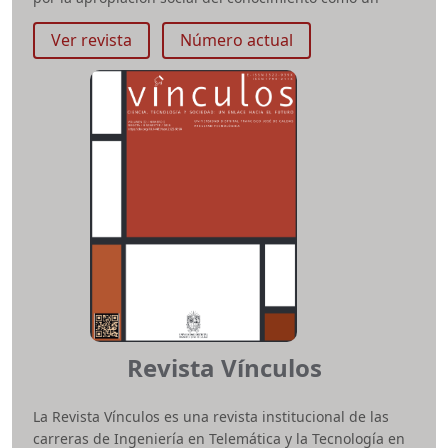
por la apropiación social del conocimiento como un
instrumento de transformación de sujetos y
Ver revista
Número actual
colectividades.
ISSN impreso:
2011-3757
e-ISSN:
2145-0706
DOI:
https://doi.org/10.14483/issn.2145-0706
Periodicidad:
Semestral
Área temática:
Artes
Facultad:
Artes ASAB
Correo electrónico:
calle14.ud@udistrital.edu.co
Revista Vínculos
La Revista Vínculos es una revista institucional de las
carreras de Ingeniería en Telemática y la Tecnología en