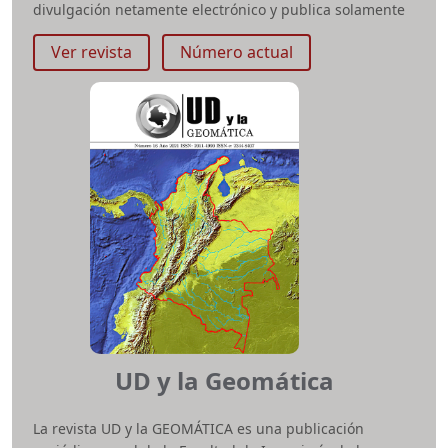
divulgación netamente electrónico y publica solamente
en idioma español.
Ver revista
Número actual
e-ISSN:
2248-762X
Periodicidad:
Semestral
Área temática:
Ingeniería
Facultad:
Ingeniería
redesingenieria.ud@correo.udistrital.edu.co
UD y la Geomática
La revista UD y la GEOMÁTICA es una publicación