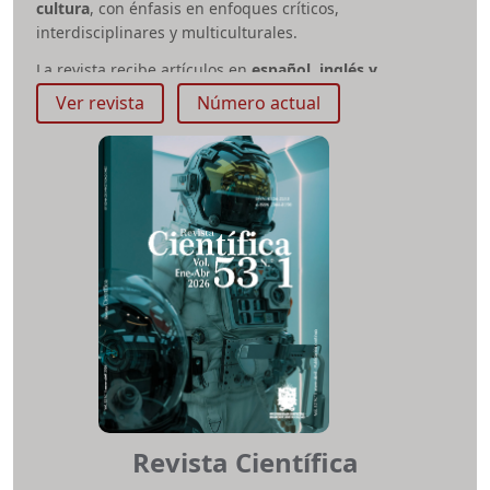
cultura
, con énfasis en enfoques críticos,
interdisciplinares y multiculturales.
La revista recibe artículos en
español, inglés y
portugués
en las tipologías de investigación, revisión,
Ver revista
Número actual
reflexión y estudio de caso, entre otros
. Sus líneas
temáticas incluyen:
Literatura y otros lenguajes;
Lenguaje, sociedad y escuela; pedagogías de la lengua;
Lenguaje y conflicto; Lenguaje, medios audiovisuales y
tecnología
.
Todos los manuscritos se someten a
evaluación
editorial
y
revisión por pares externos doble ciego
,
garantizando calidad y rigor académico.
Enunciación
no
cobra costos por envío, procesamiento o publicación de
artículos, y su convocatoria de recepción de artículos es
permanente.
A partir del
volumen 31, número 1 (2026)
, la
Revista
Enunciación
adopta el modelo de
publicación continua
,
Revista Científica
con el propósito de fortalecer la difusión oportuna de
los resultados de investigación y optimizar los tiempos