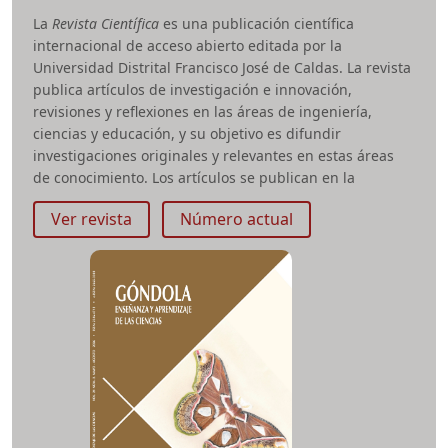
del proceso editorial.
La
Revista Científica
es una publicación científica
internacional de acceso abierto editada por la
ISSN impreso:
0122-6339
e-ISSN:
2248-6798
ISSN-L:
Universidad Distrital Francisco José de Caldas. La revista
0122-6339
DOI
:
publica artículos de investigación e innovación,
https://doi.org/10.14483/22486798
revisiones y reflexiones en las áreas de ingeniería,
Area temática:
Pedagogías del lenguaje
ciencias y educación, y su objetivo es difundir
Periodicidad:
Semestral
investigaciones originales y relevantes en estas áreas
revista.enunciacion@udistrital.edu.co
de conocimiento. Los artículos se publican en la
Facultad:
Ciencias y Educación
plataforma de la Revista
Ver revista
Número actual
(
https://revistas.udistrital.edu.co/index.php/revcie
) y no
tienen ningún costo asociado en el envío, revisión,
edición ni publicación debido a que es una publicación
financiada por la institución editora.
La revista tiene una
periodicidad cuatrimestral
,
organizada en tres números por año (enero–abril,
mayo–agosto y septiembre–diciembre).
Desde el año 2024, la revista adoptó la modalidad de
publicación continua, en la cual los artículos se publican
individualmente a medida que finaliza su proceso