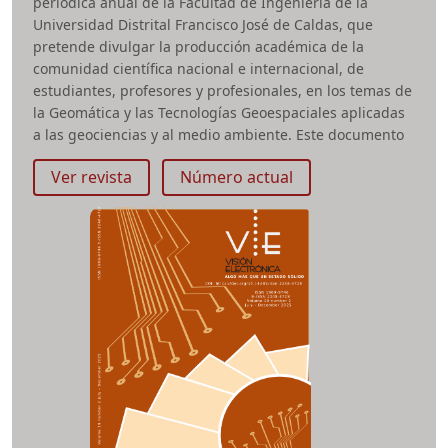
periódica anual de la Facultad de Ingeniería de la
Universidad Distrital Francisco José de Caldas, que
pretende divulgar la producción académica de la
comunidad científica nacional e internacional, de
estudiantes, profesores y profesionales, en los temas de
la Geomática y las Tecnologías Geoespaciales aplicadas
a las geociencias y al medio ambiente. Este documento
tiene como propósito invitar a toda la comunidad
Ver revista
Número actual
académica a publicar artículos producto de
investigaciones originales y, se constituye como la guía
para la elaboración y presentación de los mismos.
ISSN impreso:
2011-4990
e-ISSN:
2344-8407
Periodicidad:
Anual
Área temática:
Geomática, Tecnologías Geoespaciales,
geociencias, medio ambiente
Facultad:
Ingeniería
revista.geomatica@udistrital.edu.co