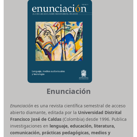
originales e inéditos, con relevancia tanto a nivel local
como internacional. Buscamos proporcionar una
plataforma para compartir conocimientos y promover la
colaboración entre investigadores y profesionales en el
campo.
La revista no genera ningún Costo de Procesamiento de
Artículos (APC), ya que su financiamiento proviene
directamente de la Universidad Distrital Francisco José
de Caldas. Además, la revista opera con un sistema de
arbitraje doble ciego, asegurando la imparcialidad y la
calidad de los trabajos publicados. La revista se publica
de manera continua y sigue una numeración
cuatrimestral.
Enunciación
L-ISSN:
0121-750X
e-ISSN:
2344-8393
Enunciación
es una revista científica semestral de acceso
Periodicidad:
Cuatrimestral
abierto diamante, editada por la
Universidad Distrital
Área temática:
Ingeniería
Francisco José de Caldas
(Colombia) desde 1996. Publica
Facultad:
Ingeniería
investigaciones en
lenguaje, educación, literatura,
revingenieria.ud@udistrital.edu.co
comunicación, prácticas pedagógicas, medios y