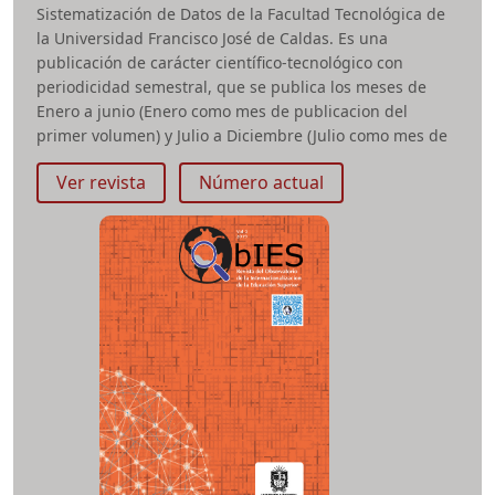
Sistematización de Datos de la Facultad Tecnológica de
la Universidad Francisco José de Caldas. Es una
publicación de carácter científico-tecnológico con
periodicidad semestral, que se publica los meses de
Enero a junio (Enero como mes de publicacion del
primer volumen) y Julio a Diciembre (Julio como mes de
publicacion del segundo volumen). Su primer número
Ver revista
Número actual
apareció en el segundo semestre del año 2004 y hasta
la fecha ha mantenido su regularidad.
ISSN impreso:
1794-211X
e-ISSN:
2322-939X
Periodicidad:
Semestral
Área temática:
Computación, informática y telemática
Título de la revista:
Revista Vínculos
Título abreviado:
Rev. Vínculos
Facultad:
Tecnológica
revvinculos.ud@udistrital.edu.co