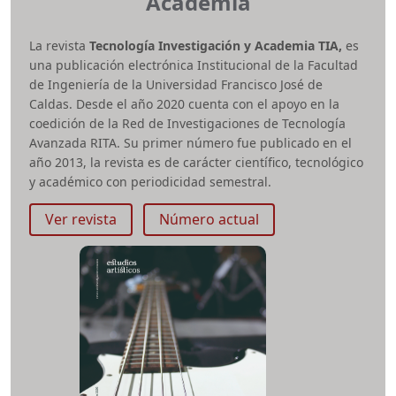
Academia
La revista
Tecnología Investigación y Academia TIA,
es
una publicación electrónica Institucional de la Facultad
de Ingeniería de la Universidad Francisco José de
Caldas. Desde el año 2020 cuenta con el apoyo en la
coedición de la Red de Investigaciones de Tecnología
Avanzada RITA. Su primer número fue publicado en el
año 2013, la revista es de carácter científico, tecnológico
y académico con periodicidad semestral.
Las áreas temáticas de interés de la revista TIA están
Ver revista
Número actual
enfocadas en todos los campos de la ingeniería y afines,
así como en los temas de educación, medio ambiente y
salud. Esto siempre y cuando estén relacionados con
desarrollo en procesos de ingeniería. Asi mismo, la
revista TIA tiene una cobertura geográfica nacional e
internacional.
e-ISSN:
2344-8288
Periodicidad:
Semestral