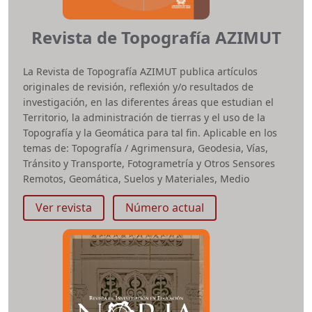
Revista de Topografía AZIMUT
La Revista de Topografía AZIMUT publica artículos
originales de revisión, reflexión y/o resultados de
investigación, en las diferentes áreas que estudian el
Territorio, la administración de tierras y el uso de la
Topografía y la Geomática para tal fin. Aplicable en los
temas de: Topografía / Agrimensura, Geodesia, Vías,
Tránsito y Transporte, Fotogrametría y Otros Sensores
Remotos, Geomática, Suelos y Materiales, Medio
Ambiente, Territorio, Astronomía y Ciencias forenses.
Ver revista
Número actual
Esta revista pretende dinamizar la discusión científica
en torno al Territorio y su transformación.
ISSN impreso:
1909-647X
e-ISSN:
2346-1055
Periodicidad:
Anual
Área temática:
Topografía y Geomática
Facultad:
Medio Ambiente y Recursos Naturales