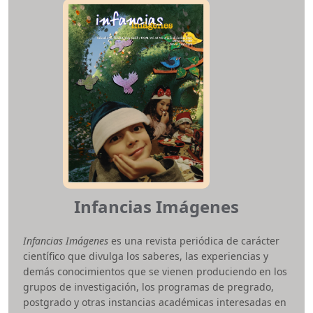
ISSN:
2011-5253
e-ISSN:
2422-278X
Periodicidad:
Semestral (enero - junio) (julio -
diciembre)
Área temática:
Ciencias Sociales (paz, memorias,
ciudadanía, territorio, conflicto, pedagogía y estudios de
género).
Infancias Imágenes
Infancias Imágenes
es una revista periódica de carácter
científico que divulga los saberes, las experiencias y
demás conocimientos que se vienen produciendo en los
grupos de investigación, los programas de pregrado,
postgrado y otras instancias académicas interesadas en