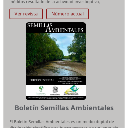
inéditos resultado de la actividad investigativa,
académica y creativa nacional e internacional de las
Ver revista
Número actual
comunidades del campo de las artes, con una
periodicidad anual.
ISSN impreso:
2390-0288
e-ISSN:
2590-9398
Periodicidad:
Anual
Área temática:
Corporeidades - sensibilidades
Facultad:
Artes ASAB
revista-corpografias@udistrital.edu.co
Boletín Semillas Ambientales
El Boletín Semillas Ambientales es un medio digital de