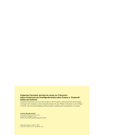
André Boccheti, Paulina Maria Caon, Márcia
Chiamulera
https://doi.org/10.14483/25909398.24570
10-13
PDF
Sección Central