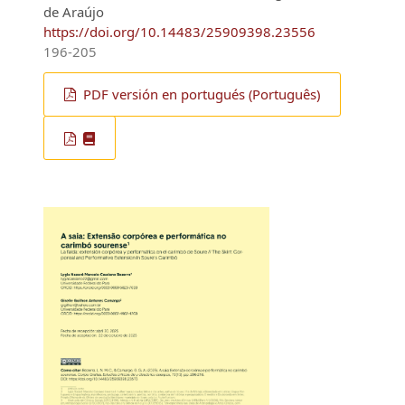
Fernanda de Souza Almeida, Luana Ághata Costa
de Araújo
https://doi.org/10.14483/25909398.23556
196-205
PDF versión en portugués (Português)